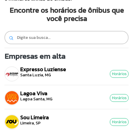
Santa Catarina
Encontre os horários de ônibus que
você precisa
Rio Grande do Sul
Centro-Oeste
Nordeste
Empresas em alta
Expresso Luziense
Norte
Santa Luzia, MG
Horários
© 2026 Viva City Serviços Digitais Ltda. Todos os direitos reservados.
Lagoa Viva
Lagoa Santa, MG
Horários
Sou Limeira
Limeira, SP
Horários