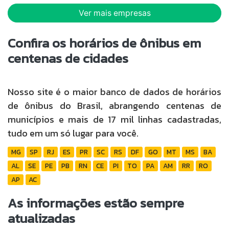
Ver mais empresas
Confira os horários de ônibus em
centenas de cidades
Nosso site é o maior banco de dados de horários
de ônibus do Brasil, abrangendo centenas de
municípios e mais de 17 mil linhas cadastradas,
tudo em um só lugar para você.
MG
SP
RJ
ES
PR
SC
RS
DF
GO
MT
MS
BA
AL
SE
PE
PB
RN
CE
PI
TO
PA
AM
RR
RO
AP
AC
As informações estão sempre
atualizadas