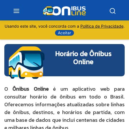
Usando este site, você concorda com a
Política de Privacidade
.
Notícias
Aceitar
Sobre
Horário de Ônibus
Online
Minas Gerais
São Paulo
O
Ônibus Online
é um aplicativo web para
Rio de Janeiro
consultar horário de ônibus em todo o Brasil.
Oferecemos informações atualizadas sobre linhas
Espírito Santo
de ônibus, destinos, e horários de partida, com
uma base de dados que inclui centenas de cidades
Paraná
e milhares linhas de ônibus.