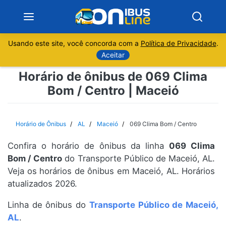
Usando este site, você concorda com a
Política de Privacidade
.
Notícias
Aceitar
Horário de ônibus de 069 Clima
Sobre
Bom / Centro | Maceió
Minas Gerais
Horário de Ônibus
AL
Maceió
069 Clima Bom / Centro
São Paulo
Confira o horário de ônibus da linha
069 Clima
Rio de Janeiro
Bom / Centro
do Transporte Público de Maceió, AL.
Veja os horários de ônibus em Maceió, AL. Horários
atualizados 2026.
Espírito Santo
Linha de ônibus do
Transporte Público de Maceió,
Paraná
AL
.