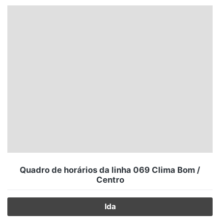
Santa Catarina
Rio Grande do Sul
Centro-Oeste
Nordeste
Norte
© 2026 Viva City Serviços Digitais Ltda. Todos os direitos reservados.
Quadro de horários da linha 069 Clima Bom /
Centro
Ida