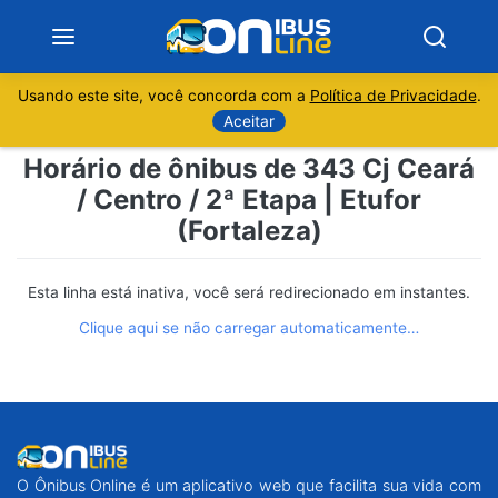
Usando este site, você concorda com a
Política de Privacidade
.
Notícias
Aceitar
Horário de ônibus de 343 Cj Ceará
Sobre
/ Centro / 2ª Etapa | Etufor
(Fortaleza)
Minas Gerais
São Paulo
Esta linha está inativa, você será redirecionado em instantes.
Clique aqui se não carregar automaticamente…
Rio de Janeiro
Espírito Santo
Paraná
O Ônibus Online é um aplicativo web que facilita sua vida com