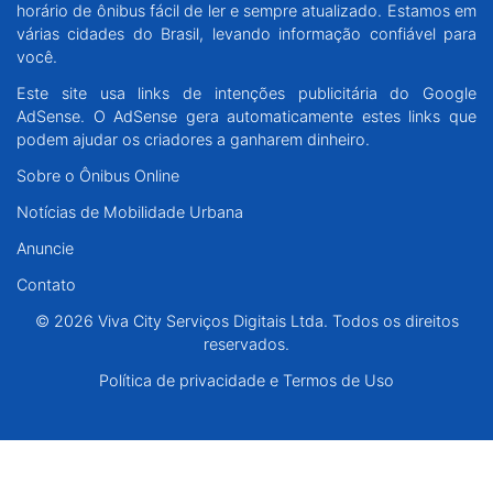
horário de ônibus fácil de ler e sempre atualizado. Estamos em
Santa Catarina
várias cidades do Brasil, levando informação confiável para
você.
Rio Grande do Sul
Este site usa links de intenções publicitária do Google
AdSense. O AdSense gera automaticamente estes links que
Centro-Oeste
podem ajudar os criadores a ganharem dinheiro.
Sobre o Ônibus Online
Nordeste
Notícias de Mobilidade Urbana
Anuncie
Norte
Contato
© 2026 Viva City Serviços Digitais Ltda. Todos os direitos reservados.
© 2026 Viva City Serviços Digitais Ltda. Todos os direitos
reservados.
Política de privacidade e Termos de Uso