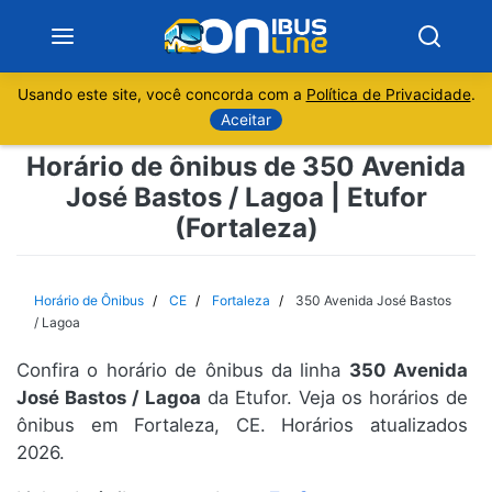
Usando este site, você concorda com a
Política de Privacidade
.
Notícias
Aceitar
Horário de ônibus de 350 Avenida
Sobre
José Bastos / Lagoa | Etufor
(Fortaleza)
Minas Gerais
São Paulo
Horário de Ônibus
CE
Fortaleza
350 Avenida José Bastos
/ Lagoa
Rio de Janeiro
Confira o horário de ônibus da linha
350 Avenida
José Bastos / Lagoa
da Etufor. Veja os horários de
Espírito Santo
ônibus em Fortaleza, CE. Horários atualizados
2026.
Paraná