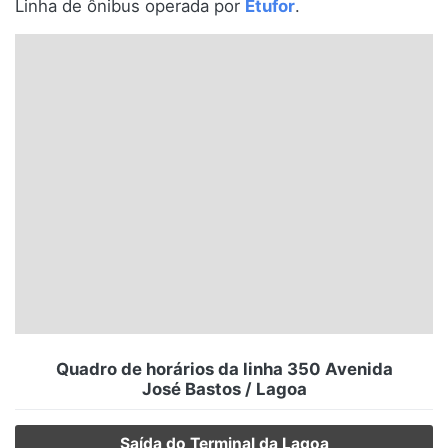
Linha de ônibus operada por
Etufor
.
Santa Catarina
Rio Grande do Sul
Centro-Oeste
Nordeste
Norte
© 2026 Viva City Serviços Digitais Ltda. Todos os direitos reservados.
Quadro de horários da linha 350 Avenida
José Bastos / Lagoa
Saída do Terminal da Lagoa