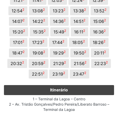
11:21
11:41
12:03
12:24
12:39
2
2
2
2
2
12:54
13:08
13:23
13:38
13:52
2
2
2
2
2
14:07
14:22
14:36
14:51
15:06
2
2
2
2
2
15:20
15:35
15:49
16:11
16:36
2
2
2
2
2
17:01
17:23
17:44
18:05
18:26
2
2
2
2
2
18:47
19:08
19:29
19:50
20:11
2
2
2
2
2
20:32
20:59
21:29
21:56
22:23
2
2
2
22:51
23:19
23:47
Itinerário
1 – Terminal da Lagoa – Centro
2 – Av. Tristão Gonçalves/Pedro Pereira/Liberato Barroso –
Terminal da Lagoa