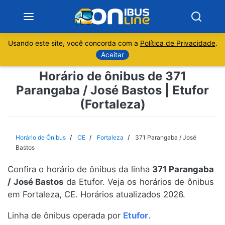
Usando este site, você concorda com a
Política de Privacidade
.
Notícias
Aceitar
Horário de ônibus de 371
Sobre
Parangaba / José Bastos | Etufor
(Fortaleza)
Minas Gerais
São Paulo
Horário de Ônibus
CE
Fortaleza
371 Parangaba / José
Bastos
Rio de Janeiro
Confira o horário de ônibus da linha
371 Parangaba
/ José Bastos
da Etufor. Veja os horários de ônibus
Espírito Santo
em Fortaleza, CE. Horários atualizados 2026.
Paraná
Linha de ônibus operada por
Etufor
.