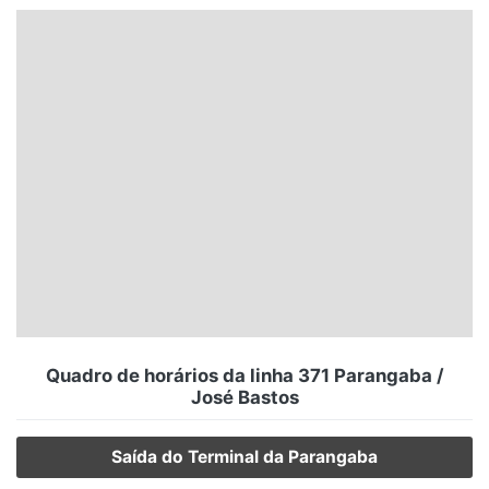
Santa Catarina
Rio Grande do Sul
Centro-Oeste
Nordeste
Norte
© 2026 Viva City Serviços Digitais Ltda. Todos os direitos reservados.
Quadro de horários da linha 371 Parangaba /
José Bastos
Saída do Terminal da Parangaba