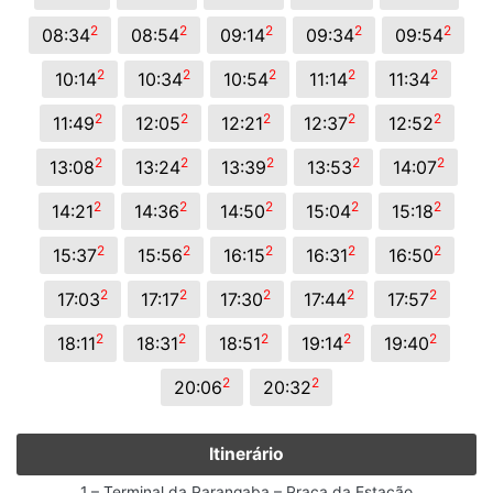
2
2
2
2
2
08:34
08:54
09:14
09:34
09:54
2
2
2
2
2
10:14
10:34
10:54
11:14
11:34
2
2
2
2
2
11:49
12:05
12:21
12:37
12:52
2
2
2
2
2
13:08
13:24
13:39
13:53
14:07
2
2
2
2
2
14:21
14:36
14:50
15:04
15:18
2
2
2
2
2
15:37
15:56
16:15
16:31
16:50
2
2
2
2
2
17:03
17:17
17:30
17:44
17:57
2
2
2
2
2
18:11
18:31
18:51
19:14
19:40
2
2
20:06
20:32
Itinerário
1 – Terminal da Parangaba – Praça da Estação