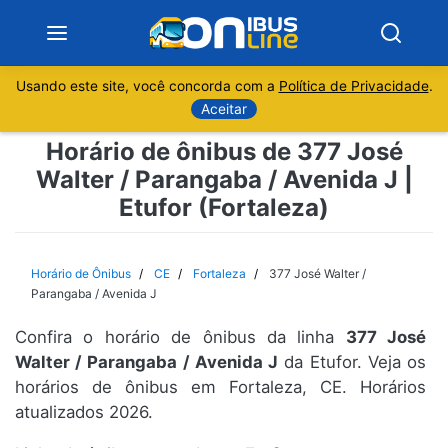
Usando este site, você concorda com a
Política de Privacidade
.
Notícias
Aceitar
Horário de ônibus de 377 José
Sobre
Walter / Parangaba / Avenida J |
Etufor (Fortaleza)
Minas Gerais
São Paulo
Horário de Ônibus
CE
Fortaleza
377 José Walter /
Parangaba / Avenida J
Rio de Janeiro
Confira o horário de ônibus da linha
377 José
Walter / Parangaba / Avenida J
da Etufor. Veja os
Espírito Santo
horários de ônibus em Fortaleza, CE. Horários
atualizados 2026.
Paraná