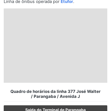
Linha de ônibus operada por
Etufor
.
Santa Catarina
Rio Grande do Sul
Centro-Oeste
Nordeste
Norte
© 2026 Viva City Serviços Digitais Ltda. Todos os direitos reservados.
Quadro de horários da linha 377 José Walter
/ Parangaba / Avenida J
Saída do Terminal de Parangaba