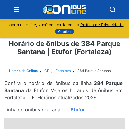
Usando este site, você concorda com a
Política de Privacidade
.
Notícias
Aceitar
Horário de ônibus de 384 Parque
Sobre
Santana | Etufor (Fortaleza)
Minas Gerais
Horário de Ônibus
CE
Fortaleza
384 Parque Santana
São Paulo
Confira o horário de ônibus da linha
384 Parque
Rio de Janeiro
Santana
da Etufor. Veja os horários de ônibus em
Fortaleza, CE. Horários atualizados 2026.
Espírito Santo
Linha de ônibus operada por
Etufor
.
Paraná