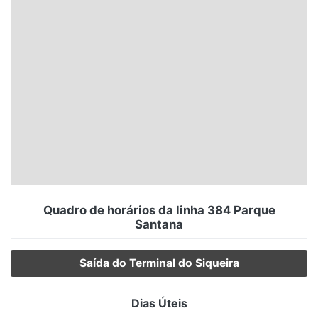
Santa Catarina
Rio Grande do Sul
Centro-Oeste
Nordeste
Norte
© 2026 Viva City Serviços Digitais Ltda. Todos os direitos reservados.
Quadro de horários da linha 384 Parque
Santana
Saída do Terminal do Siqueira
Dias Úteis