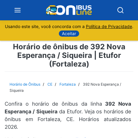
Usando este site, você concorda com a
Política de Privacidade
.
Notícias
Aceitar
Horário de ônibus de 392 Nova
Sobre
Esperança / Siqueira | Etufor
(Fortaleza)
Minas Gerais
São Paulo
Horário de Ônibus
CE
Fortaleza
392 Nova Esperança /
Siqueira
Rio de Janeiro
Confira o horário de ônibus da linha
392 Nova
Esperança / Siqueira
da Etufor. Veja os horários de
Espírito Santo
ônibus em Fortaleza, CE. Horários atualizados
2026.
Paraná