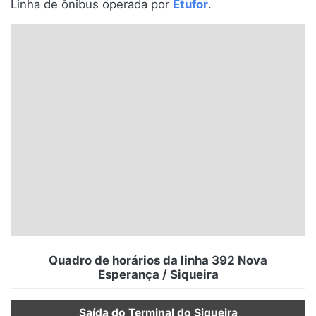
Linha de ônibus operada por
Etufor
.
Santa Catarina
Rio Grande do Sul
Centro-Oeste
Nordeste
Norte
© 2026 Viva City Serviços Digitais Ltda. Todos os direitos reservados.
Quadro de horários da linha 392 Nova
Esperança / Siqueira
Saída do Terminal do Siqueira