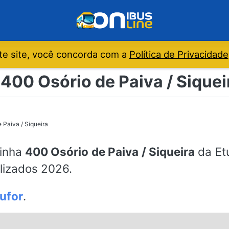
e site, você concorda com a
Política de Privacidade
400 Osório de Paiva / Siqueir
 Paiva / Siqueira
linha
400 Osório de Paiva / Siqueira
da Etu
alizados 2026.
ufor
.