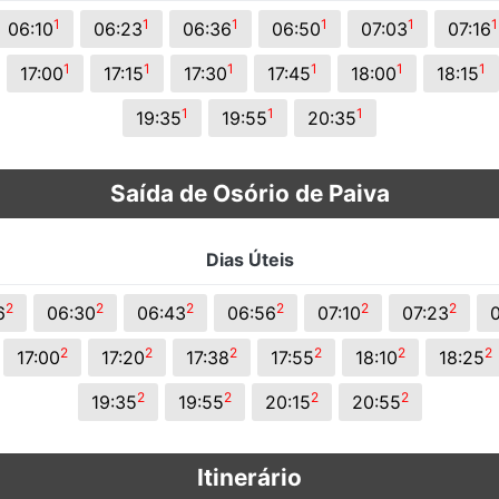
s.
1
1
1
1
1
1
06:10
06:23
06:36
06:50
07:03
07:16
1
1
1
1
1
1
17:00
17:15
17:30
17:45
18:00
18:15
1
1
1
19:35
19:55
20:35
Saída de Osório de Paiva
Dias Úteis
2
2
2
2
2
2
6
06:30
06:43
06:56
07:10
07:23
2
2
2
2
2
2
17:00
17:20
17:38
17:55
18:10
18:25
2
2
2
2
19:35
19:55
20:15
20:55
Itinerário