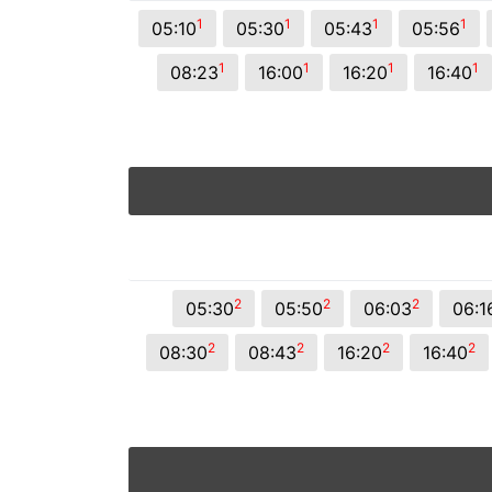
© 2026 Viva City Serviços Digitais Ltda. Todos os direitos reservado
1
1
1
1
05:10
05:30
05:43
05:56
1
1
1
1
08:23
16:00
16:20
16:40
2
2
2
05:30
05:50
06:03
06:1
2
2
2
2
08:30
08:43
16:20
16:40