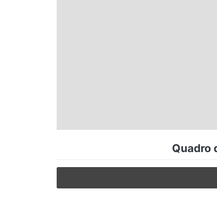
Espírito Santo
Paraná
Santa Catarina
Rio Grande do Sul
Centro-Oeste
Quadro d
Nordeste
Norte