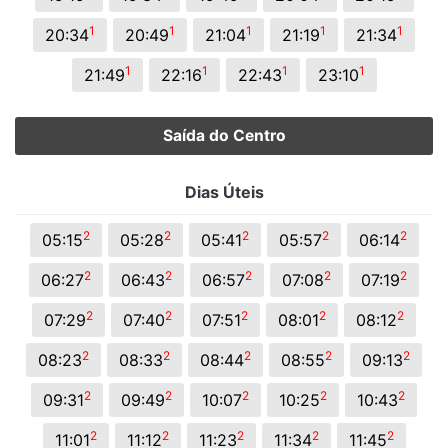
1
1
1
1
1
20:34
20:49
21:04
21:19
21:34
1
1
1
1
21:49
22:16
22:43
23:10
Saída do Centro
Dias Úteis
2
2
2
2
2
05:15
05:28
05:41
05:57
06:14
2
2
2
2
2
06:27
06:43
06:57
07:08
07:19
2
2
2
2
2
07:29
07:40
07:51
08:01
08:12
2
2
2
2
2
08:23
08:33
08:44
08:55
09:13
2
2
2
2
2
09:31
09:49
10:07
10:25
10:43
2
2
2
2
2
11:01
11:12
11:23
11:34
11:45