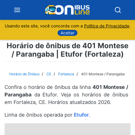
Usando este site, você concorda com a
Política de Privacidade
.
Notícias
Aceitar
Horário de ônibus de 401 Montese
Sobre
/ Parangaba | Etufor (Fortaleza)
Minas Gerais
Horário de Ônibus
CE
Fortaleza
401 Montese / Parangaba
São Paulo
Confira o horário de ônibus da linha
401 Montese /
Rio de Janeiro
Parangaba
da Etufor. Veja os horários de ônibus
em Fortaleza, CE. Horários atualizados 2026.
Espírito Santo
Linha de ônibus operada por
Etufor
.
Paraná