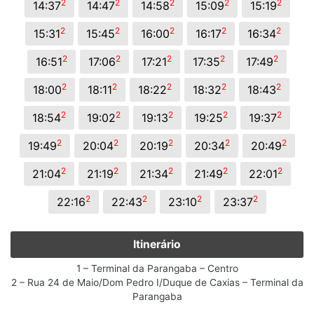
2
2
2
2
2
14:37
14:47
14:58
15:09
15:19
2
2
2
2
2
15:31
15:45
16:00
16:17
16:34
2
2
2
2
2
16:51
17:06
17:21
17:35
17:49
2
2
2
2
2
18:00
18:11
18:22
18:32
18:43
2
2
2
2
2
18:54
19:02
19:13
19:25
19:37
2
2
2
2
2
19:49
20:04
20:19
20:34
20:49
2
2
2
2
2
21:04
21:19
21:34
21:49
22:01
2
2
2
2
22:16
22:43
23:10
23:37
Itinerário
1 – Terminal da Parangaba – Centro
2 – Rua 24 de Maio/Dom Pedro I/Duque de Caxias – Terminal da
Parangaba