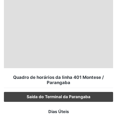
Santa Catarina
Rio Grande do Sul
Centro-Oeste
Nordeste
Norte
© 2026 Viva City Serviços Digitais Ltda. Todos os direitos reservados.
Quadro de horários da linha 401 Montese /
Parangaba
Saída do Terminal da Parangaba
Dias Úteis