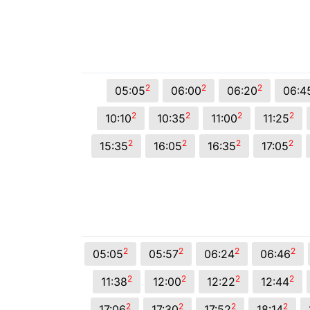
2
2
2
05:05
06:00
06:20
06:4
2
2
2
2
10:10
10:35
11:00
11:25
2
2
2
2
15:35
16:05
16:35
17:05
2
2
2
2
05:05
05:57
06:24
06:46
2
2
2
2
11:38
12:00
12:22
12:44
2
2
2
2
17:06
17:30
17:52
18:14