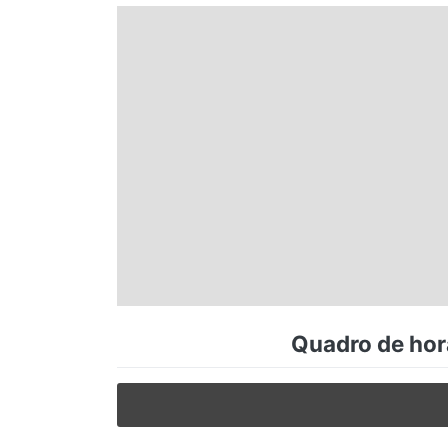
Espírito Santo
Paraná
Santa Catarina
Rio Grande do Sul
Centro-Oeste
Quadro de horá
Nordeste
Norte