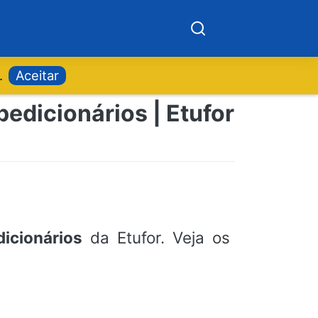
.
Aceitar
edicionários | Etufor
icionários
da Etufor. Veja os