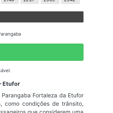
 Parangaba
ável.
 Etufor
 Parangaba Fortaleza da Etufor
, como condições de trânsito,
assageiros que considerem uma