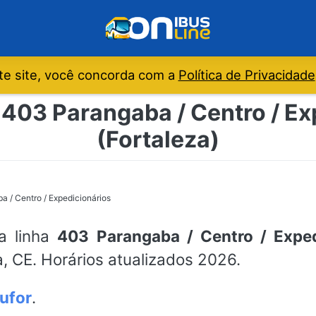
e site, você concorda com a
Política de Privacidade
 403 Parangaba / Centro / Exp
(Fortaleza)
 / Centro / Expedicionários
da linha
403 Parangaba / Centro / Exped
, CE. Horários atualizados 2026.
ufor
.