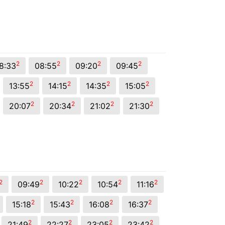
2
2
2
2
8:33
08:55
09:20
09:45
2
2
2
2
13:55
14:15
14:35
15:05
2
2
2
2
20:07
20:34
21:02
21:30
2
2
2
2
2
09:49
10:22
10:54
11:16
2
2
2
2
15:18
15:43
16:08
16:37
2
2
2
2
21:49
22:27
23:05
23:42