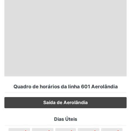
Santa Catarina
Rio Grande do Sul
Centro-Oeste
Nordeste
Norte
© 2026 Viva City Serviços Digitais Ltda. Todos os direitos reservados.
Quadro de horários da linha 601 Aerolândia
Saída de Aerolândia
Dias Úteis