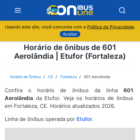
Usando este site, você concorda com a
Política de Privacidade
.
Notícias
Aceitar
Horário de ônibus de 601
Sobre
Aerolândia | Etufor (Fortaleza)
Minas Gerais
Horário de Ônibus
CE
Fortaleza
601 Aerolândia
São Paulo
Confira o horário de ônibus da linha
601
Rio de Janeiro
Aerolândia
da Etufor. Veja os horários de ônibus
em Fortaleza, CE. Horários atualizados 2026.
Espírito Santo
Linha de ônibus operada por
Etufor
.
Paraná