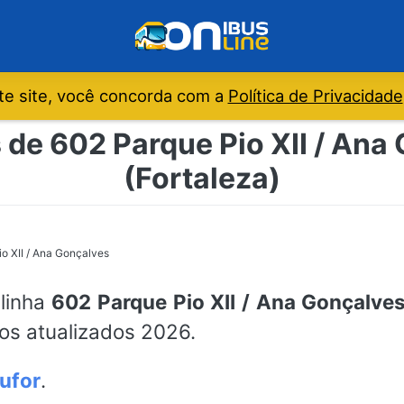
e site, você concorda com a
Política de Privacidade
 de 602 Parque Pio XII / Ana 
(Fortaleza)
o XII / Ana Gonçalves
 linha
602 Parque Pio XII / Ana Gonçalve
ios atualizados 2026.
ufor
.