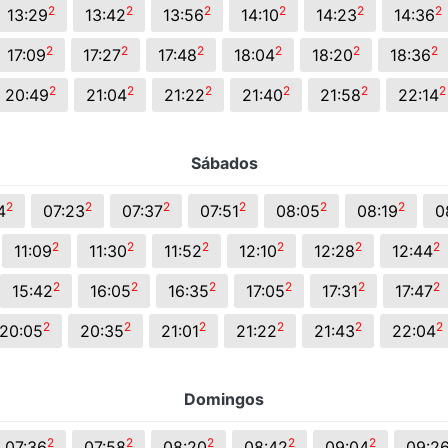
2
2
2
2
2
2
13:29
13:42
13:56
14:10
14:23
14:36
2
2
2
2
2
2
17:09
17:27
17:48
18:04
18:20
18:36
2
2
2
2
2
2
20:49
21:04
21:22
21:40
21:58
22:14
Sábados
2
2
2
2
2
2
4
07:23
07:37
07:51
08:05
08:19
0
2
2
2
2
2
2
11:09
11:30
11:52
12:10
12:28
12:44
2
2
2
2
2
2
15:42
16:05
16:35
17:05
17:31
17:47
2
2
2
2
2
2
20:05
20:35
21:01
21:22
21:43
22:04
Domingos
2
2
2
2
2
07:36
07:58
08:20
08:42
09:04
09:2