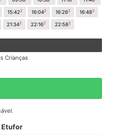
2
2
2
2
15:42
16:04
16:26
16:48
2
2
2
21:34
22:16
22:58
as Crianças
ável.
 Etufor