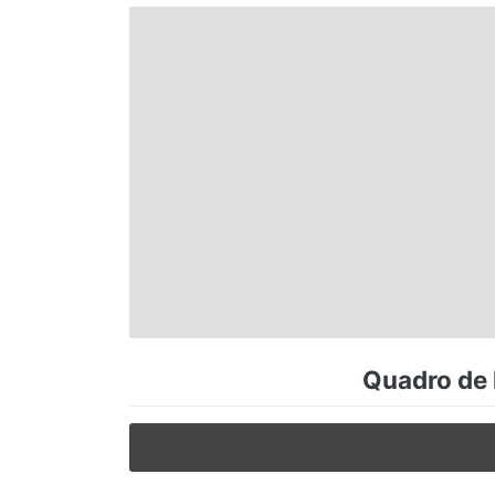
Espírito Santo
Paraná
Santa Catarina
Rio Grande do Sul
Centro-Oeste
Quadro de 
Nordeste
Norte