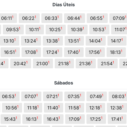
Dias Úteis
s.
1
1
1
1
1
1
06:11
06:22
06:33
06:44
06:55
07:09
1
1
1
1
1
1
09:53
10:11
10:25
10:39
10:53
11:07
1
1
1
1
1
1
13:10
13:24
13:38
13:51
14:04
14:17
1
1
1
1
1
1
16:51
17:08
17:24
17:40
17:56
18:13
1
1
1
1
1
1
24
20:42
21:00
21:18
21:36
21:54
2
Sábados
1
1
1
1
1
1
06:53
07:07
07:21
07:35
07:49
08:03
1
1
1
1
1
1
10:56
11:18
11:40
11:58
12:18
12:38
1
1
1
1
1
1
15:43
16:13
16:43
17:09
17:25
17:41