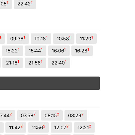
1
1
:05
22:42
1
1
1
1
1
09:38
10:18
10:58
11:20
1
1
1
1
15:22
15:44
16:06
16:28
1
1
1
21:16
21:58
22:40
2
2
2
2
7:44
07:58
08:15
08:29
2
2
2
2
11:42
11:56
12:07
12:21