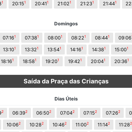
1
1
1
1
1
1
3
20:15
20:41
21:02
21:23
21:44
22
Domingos
1
1
1
1
1
07:16
07:38
08:00
08:22
08:44
09:06
1
1
1
1
1
1
13:10
13:32
13:54
14:16
14:38
15:00
1
1
1
1
1
1
18:16
18:58
19:20
19:42
20:04
20:36
Saída da Praça das Crianças
Dias Úteis
2
2
2
2
2
2
9
06:39
06:50
07:04
07:15
07:26
0
2
2
2
2
2
2
10:06
10:28
10:46
11:00
11:14
11:28