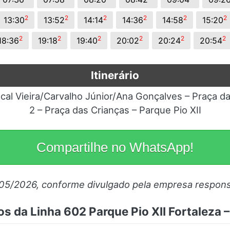
2
2
2
2
2
2
13:30
13:52
14:14
14:36
14:58
15:20
2
2
2
2
2
2
18:36
19:18
19:40
20:02
20:24
20:54
Itinerário
scal Vieira/Carvalho Júnior/Ana Gonçalves – Praça d
2 – Praça das Crianças – Parque Pio XII
Compartilhe no WhatsApp!
/05/2026, conforme divulgado pela empresa respons
os da Linha 602 Parque Pio XII Fortaleza –