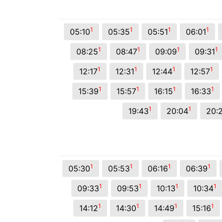
© 2026 Viva City Serviços Digitais Ltda. Todos os direitos reservado
1
1
1
1
05:10
05:35
05:51
06:01
1
1
1
1
08:25
08:47
09:09
09:31
1
1
1
1
12:17
12:31
12:44
12:57
1
1
1
1
15:39
15:57
16:15
16:33
1
1
19:43
20:04
20:
1
1
1
1
05:30
05:53
06:16
06:39
1
1
1
1
09:33
09:53
10:13
10:34
1
1
1
1
14:12
14:30
14:49
15:16