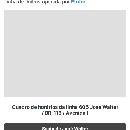
Linha de ônibus operada por
Etufor
.
Santa Catarina
Rio Grande do Sul
Centro-Oeste
Nordeste
Norte
© 2026 Viva City Serviços Digitais Ltda. Todos os direitos reservados.
Quadro de horários da linha 605 José Walter
/ BR-116 / Avenida I
Saída de José Walter