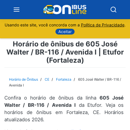
Usando este site, você concorda com a
Política de Privacidade
.
Notícias
Aceitar
Horário de ônibus de 605 José
Sobre
Walter / BR-116 / Avenida I | Etufor
(Fortaleza)
Minas Gerais
São Paulo
Horário de Ônibus
CE
Fortaleza
605 José Walter / BR-116 /
Avenida I
Rio de Janeiro
Confira o horário de ônibus da linha
605 José
Walter / BR-116 / Avenida I
da Etufor. Veja os
Espírito Santo
horários de ônibus em Fortaleza, CE. Horários
atualizados 2026.
Paraná