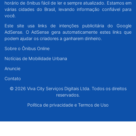
horário de ônibus fácil de ler e sempre atualizado. Estamos em
Santa Catarina
várias cidades do Brasil, levando informação confiável para
você.
Rio Grande do Sul
Este site usa links de intenções publicitária do Google
AdSense. O AdSense gera automaticamente estes links que
Centro-Oeste
podem ajudar os criadores a ganharem dinheiro.
Sobre o Ônibus Online
Nordeste
Notícias de Mobilidade Urbana
Anuncie
Norte
Contato
© 2026 Viva City Serviços Digitais Ltda. Todos os direitos reservados.
© 2026 Viva City Serviços Digitais Ltda. Todos os direitos
reservados.
Política de privacidade e Termos de Uso