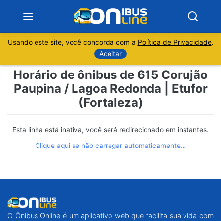
Usando este site, você concorda com a
Política de Privacidade
.
Notícias
Aceitar
Horário de ônibus de 615 Corujão
Sobre
Paupina / Lagoa Redonda | Etufor
(Fortaleza)
Minas Gerais
São Paulo
Esta linha está inativa, você será redirecionado em instantes.
Clique aqui se não carregar automaticamente…
Rio de Janeiro
Espírito Santo
Paraná
O Ônibus Online é um aplicativo web que facilita sua vida com