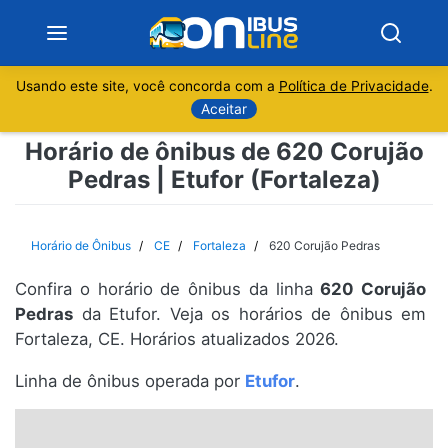
Usando este site, você concorda com a
Política de Privacidade
.
Notícias
Aceitar
Horário de ônibus de 620 Corujão
Sobre
Pedras | Etufor (Fortaleza)
Minas Gerais
Horário de Ônibus
CE
Fortaleza
620 Corujão Pedras
São Paulo
Confira o horário de ônibus da linha
620 Corujão
Rio de Janeiro
Pedras
da Etufor. Veja os horários de ônibus em
Fortaleza, CE. Horários atualizados 2026.
Espírito Santo
Linha de ônibus operada por
Etufor
.
Paraná