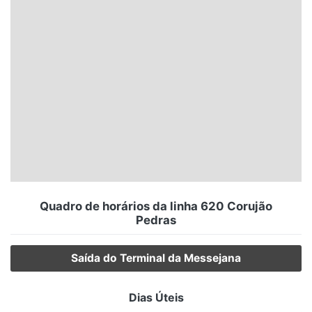
Santa Catarina
Rio Grande do Sul
Centro-Oeste
Nordeste
Norte
© 2026 Viva City Serviços Digitais Ltda. Todos os direitos reservados.
Quadro de horários da linha 620 Corujão
Pedras
Saída do Terminal da Messejana
Dias Úteis