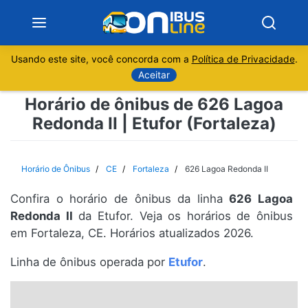
Usando este site, você concorda com a
Política de Privacidade
.
Notícias
Aceitar
Horário de ônibus de 626 Lagoa
Sobre
Redonda II | Etufor (Fortaleza)
Minas Gerais
Horário de Ônibus
CE
Fortaleza
626 Lagoa Redonda II
São Paulo
Confira o horário de ônibus da linha
626 Lagoa
Rio de Janeiro
Redonda II
da Etufor. Veja os horários de ônibus
em Fortaleza, CE. Horários atualizados 2026.
Espírito Santo
Linha de ônibus operada por
Etufor
.
Paraná