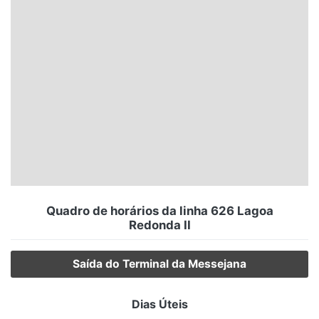
Santa Catarina
Rio Grande do Sul
Centro-Oeste
Nordeste
Norte
© 2026 Viva City Serviços Digitais Ltda. Todos os direitos reservados.
Quadro de horários da linha 626 Lagoa
Redonda II
Saída do Terminal da Messejana
Dias Úteis