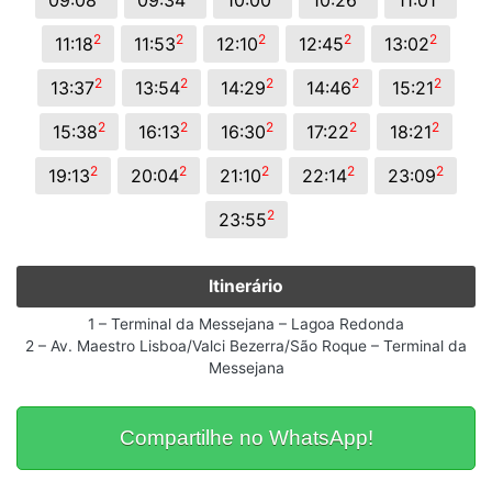
09:08
09:34
10:00
10:26
11:01
2
2
2
2
2
11:18
11:53
12:10
12:45
13:02
2
2
2
2
2
13:37
13:54
14:29
14:46
15:21
2
2
2
2
2
15:38
16:13
16:30
17:22
18:21
2
2
2
2
2
19:13
20:04
21:10
22:14
23:09
2
23:55
Itinerário
1 – Terminal da Messejana – Lagoa Redonda
2 – Av. Maestro Lisboa/Valci Bezerra/São Roque – Terminal da
Messejana
Compartilhe no WhatsApp!