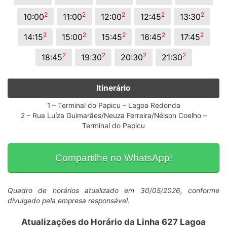
2
2
2
2
2
10:00
11:00
12:00
12:45
13:30
2
2
2
2
2
14:15
15:00
15:45
16:45
17:45
2
2
2
2
18:45
19:30
20:30
21:30
Itinerário
1 – Terminal do Papicu – Lagoa Redonda
2 – Rua Luíza Guimarães/Neuza Ferreira/Nélson Coelho –
Terminal do Papicu
Compartilhe no WhatsApp!
Quadro de horários atualizado em 30/05/2026, conforme
divulgado pela empresa responsável.
Atualizações do Horário da Linha 627 Lagoa