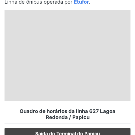
Linha de ônibus operada por
Etufor
.
Santa Catarina
Rio Grande do Sul
Centro-Oeste
Nordeste
Norte
© 2026 Viva City Serviços Digitais Ltda. Todos os direitos reservados.
Quadro de horários da linha 627 Lagoa
Redonda / Papicu
Saída do Terminal do Papicu