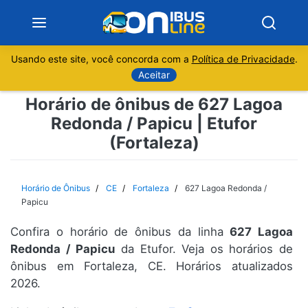
Usando este site, você concorda com a
Política de Privacidade
.
Notícias
Aceitar
Horário de ônibus de 627 Lagoa
Sobre
Redonda / Papicu | Etufor
(Fortaleza)
Minas Gerais
São Paulo
Horário de Ônibus
CE
Fortaleza
627 Lagoa Redonda /
Papicu
Rio de Janeiro
Confira o horário de ônibus da linha
627 Lagoa
Redonda / Papicu
da Etufor. Veja os horários de
Espírito Santo
ônibus em Fortaleza, CE. Horários atualizados
2026.
Paraná