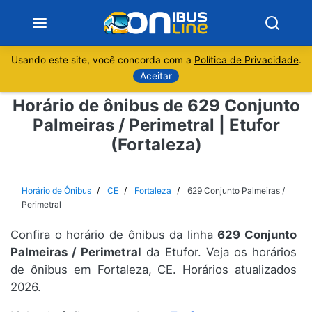
Usando este site, você concorda com a
Política de Privacidade
.
Notícias
Aceitar
Horário de ônibus de 629 Conjunto
Sobre
Palmeiras / Perimetral | Etufor
(Fortaleza)
Minas Gerais
São Paulo
Horário de Ônibus
CE
Fortaleza
629 Conjunto Palmeiras /
Perimetral
Rio de Janeiro
Confira o horário de ônibus da linha
629 Conjunto
Palmeiras / Perimetral
da Etufor. Veja os horários
Espírito Santo
de ônibus em Fortaleza, CE. Horários atualizados
2026.
Paraná