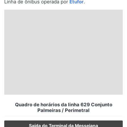
Linha de ônibus operada por
Etufor
.
Santa Catarina
Rio Grande do Sul
Centro-Oeste
Nordeste
Norte
© 2026 Viva City Serviços Digitais Ltda. Todos os direitos reservados.
Quadro de horários da linha 629 Conjunto
Palmeiras / Perimetral
Saída do Terminal da Messejana