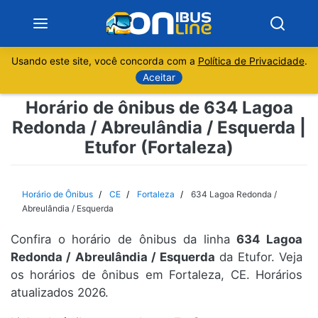
Usando este site, você concorda com a
Política de Privacidade
.
Notícias
Aceitar
Horário de ônibus de 634 Lagoa
Sobre
Redonda / Abreulândia / Esquerda |
Etufor (Fortaleza)
Minas Gerais
São Paulo
Horário de Ônibus
CE
Fortaleza
634 Lagoa Redonda /
Abreulândia / Esquerda
Rio de Janeiro
Confira o horário de ônibus da linha
634 Lagoa
Redonda / Abreulândia / Esquerda
da Etufor. Veja
Espírito Santo
os horários de ônibus em Fortaleza, CE. Horários
atualizados 2026.
Paraná