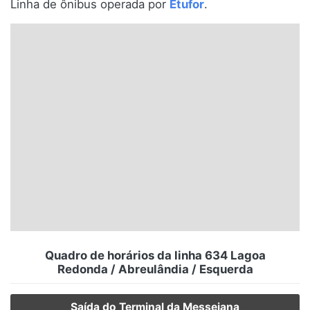
Linha de ônibus operada por
Etufor
.
Santa Catarina
Rio Grande do Sul
Centro-Oeste
Nordeste
Norte
© 2026 Viva City Serviços Digitais Ltda. Todos os direitos reservados.
Quadro de horários da linha 634 Lagoa
Redonda / Abreulândia / Esquerda
Saída do Terminal da Messejana