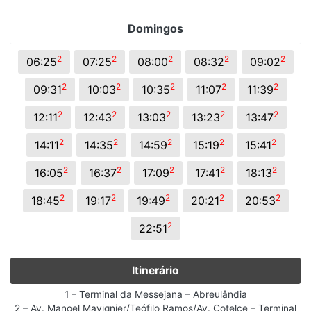
Domingos
2
2
2
2
2
06:25
07:25
08:00
08:32
09:02
2
2
2
2
2
09:31
10:03
10:35
11:07
11:39
2
2
2
2
2
12:11
12:43
13:03
13:23
13:47
2
2
2
2
2
14:11
14:35
14:59
15:19
15:41
2
2
2
2
2
16:05
16:37
17:09
17:41
18:13
2
2
2
2
2
18:45
19:17
19:49
20:21
20:53
2
22:51
Itinerário
1 – Terminal da Messejana – Abreulândia
2 – Av. Manoel Mavignier/Teófilo Ramos/Av. Cotelce – Terminal