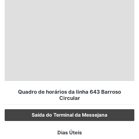
Santa Catarina
Rio Grande do Sul
Centro-Oeste
Nordeste
Norte
© 2026 Viva City Serviços Digitais Ltda. Todos os direitos reservados.
Quadro de horários da linha 643 Barroso
Circular
Saída do Terminal da Messejana
Dias Úteis