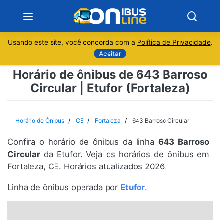
Usando este site, você concorda com a
Política de Privacidade
.
Notícias
Aceitar
Horário de ônibus de 643 Barroso
Sobre
Circular | Etufor (Fortaleza)
Minas Gerais
Horário de Ônibus
CE
Fortaleza
643 Barroso Circular
São Paulo
Confira o horário de ônibus da linha
643 Barroso
Rio de Janeiro
Circular
da Etufor. Veja os horários de ônibus em
Fortaleza, CE. Horários atualizados 2026.
Espírito Santo
Linha de ônibus operada por
Etufor
.
Paraná