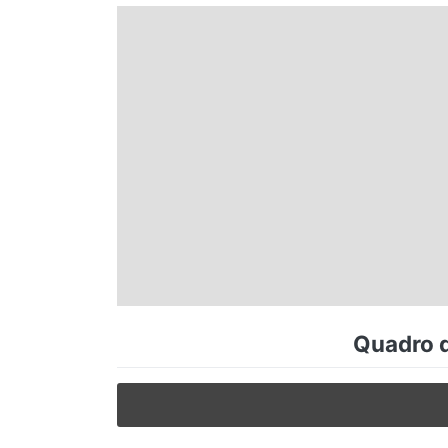
Espírito Santo
Paraná
Santa Catarina
Rio Grande do Sul
Centro-Oeste
Quadro d
Nordeste
Norte