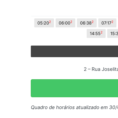
2
2
2
2
05:20
06:00
06:38
07:17
2
14:55
15:
2 – Rua Joseli
Quadro de horários atualizado em 30