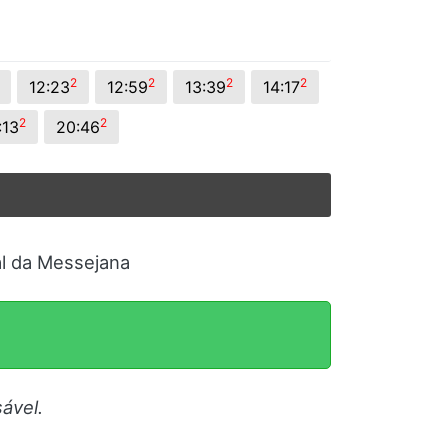
2
2
2
2
12:23
12:59
13:39
14:17
2
2
:13
20:46
al da Messejana
ável.