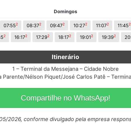
Domingos
2
2
2
2
2
2
07:55
08:37
09:47
10:27
11:07
11:45
2
2
2
2
2
2
35
16:17
17:29
18:17
19:01
19:39
20
Itinerário
1 – Terminal da Messejana – Cidade Nobre
ta Parente/Nélson Piquet/José Carlos Patê – Termin
Compartilhe no WhatsApp!
/05/2026, conforme divulgado pela empresa respons