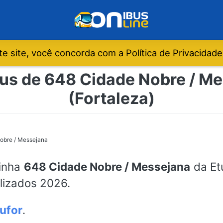
e site, você concorda com a
Política de Privacidade
us de 648 Cidade Nobre / Me
(Fortaleza)
obre / Messejana
linha
648 Cidade Nobre / Messejana
da Etu
alizados 2026.
ufor
.