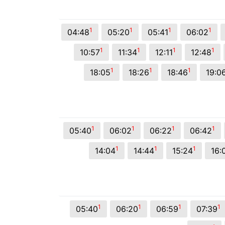
© 2026 Viva City Serviços Digitais Ltda. Todos os direitos reservado
1
1
1
1
04:48
05:20
05:41
06:02
1
1
1
1
10:57
11:34
12:11
12:48
1
1
1
18:05
18:26
18:46
19:0
1
1
1
1
05:40
06:02
06:22
06:42
1
1
1
14:04
14:44
15:24
16:
1
1
1
1
05:40
06:20
06:59
07:39