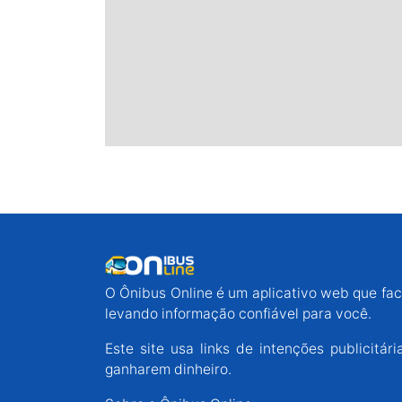
O Ônibus Online é um aplicativo web que faci
levando informação confiável para você.
Este site usa links de intenções publicit
ganharem dinheiro.