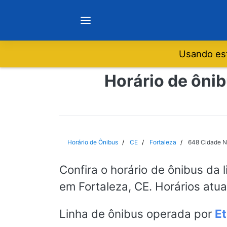
Usando est
Notícias
Horário de ônib
Sobre
Minas Gerais
Horário de Ônibus
CE
Fortaleza
648 Cidade N
São Paulo
Confira o horário de ônibus da 
em Fortaleza, CE. Horários atu
Rio de Janeiro
Linha de ônibus operada por
Et