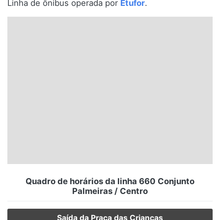
Linha de ônibus operada por
Etufor
.
Santa Catarina
Rio Grande do Sul
Centro-Oeste
Nordeste
Norte
© 2026 Viva City Serviços Digitais Ltda. Todos os direitos reservados.
Quadro de horários da linha 660 Conjunto
Palmeiras / Centro
Saída da Praça das Crianças