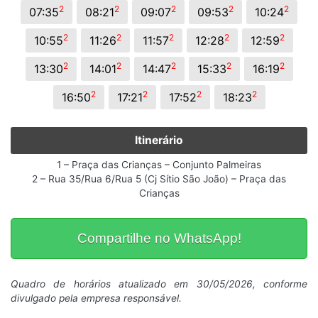
2
2
2
2
2
07:35
08:21
09:07
09:53
10:24
2
2
2
2
2
10:55
11:26
11:57
12:28
12:59
2
2
2
2
2
13:30
14:01
14:47
15:33
16:19
2
2
2
2
16:50
17:21
17:52
18:23
Itinerário
1 – Praça das Crianças – Conjunto Palmeiras
2 – Rua 35/Rua 6/Rua 5 (Cj Sítio São João) – Praça das
Crianças
Compartilhe no WhatsApp!
Quadro de horários atualizado em 30/05/2026, conforme
divulgado pela empresa responsável.