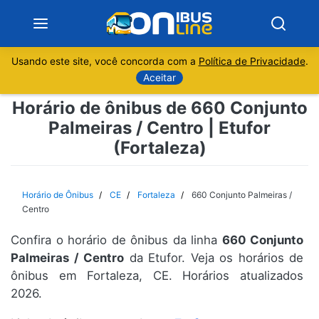
Usando este site, você concorda com a
Política de Privacidade
.
Notícias
Aceitar
Horário de ônibus de 660 Conjunto
Sobre
Palmeiras / Centro | Etufor
(Fortaleza)
Minas Gerais
São Paulo
Horário de Ônibus
CE
Fortaleza
660 Conjunto Palmeiras /
Centro
Rio de Janeiro
Confira o horário de ônibus da linha
660 Conjunto
Palmeiras / Centro
da Etufor. Veja os horários de
Espírito Santo
ônibus em Fortaleza, CE. Horários atualizados
2026.
Paraná