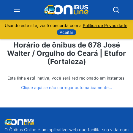
Usando este site, você concorda com a
Política de Privacidade
.
Notícias
Aceitar
Horário de ônibus de 678 José
Sobre
Walter / Orgulho do Ceará | Etufor
(Fortaleza)
Minas Gerais
São Paulo
Esta linha está inativa, você será redirecionado em instantes.
Clique aqui se não carregar automaticamente…
Rio de Janeiro
Espírito Santo
Paraná
O Ônibus Online é um aplicativo web que facilita sua vida com