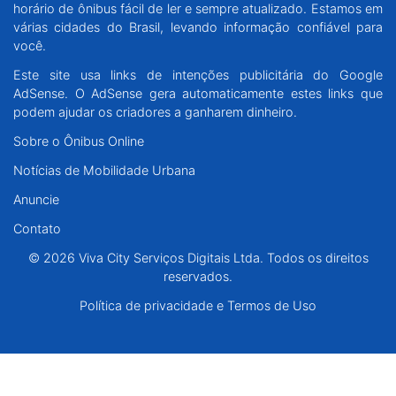
horário de ônibus fácil de ler e sempre atualizado. Estamos em
Santa Catarina
várias cidades do Brasil, levando informação confiável para
você.
Rio Grande do Sul
Este site usa links de intenções publicitária do Google
AdSense. O AdSense gera automaticamente estes links que
Centro-Oeste
podem ajudar os criadores a ganharem dinheiro.
Sobre o Ônibus Online
Nordeste
Notícias de Mobilidade Urbana
Anuncie
Norte
Contato
© 2026 Viva City Serviços Digitais Ltda. Todos os direitos reservados.
© 2026 Viva City Serviços Digitais Ltda. Todos os direitos
reservados.
Política de privacidade e Termos de Uso