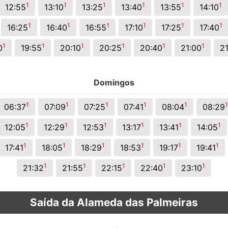
1
1
1
1
1
1
12:55
13:10
13:25
13:40
13:55
14:10
1
1
1
1
1
1
16:25
16:40
16:55
17:10
17:25
17:40
1
1
1
1
1
1
0
19:55
20:10
20:25
20:40
21:00
21
Domingos
1
1
1
1
1
1
06:37
07:09
07:25
07:41
08:04
08:29
1
1
1
1
1
1
12:05
12:29
12:53
13:17
13:41
14:05
1
1
1
1
1
1
17:41
18:05
18:29
18:53
19:17
19:41
1
1
1
1
1
21:32
21:55
22:15
22:40
23:10
Saída da Alameda das Palmeiras