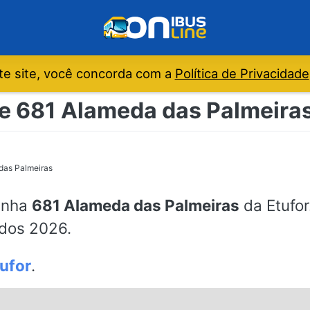
e site, você concorda com a
Política de Privacidade
e 681 Alameda das Palmeiras 
das Palmeiras
linha
681 Alameda das Palmeiras
da Etufor
ados 2026.
ufor
.