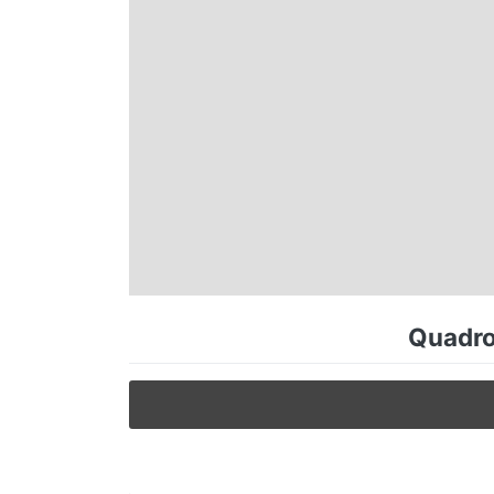
Espírito Santo
Paraná
Santa Catarina
Rio Grande do Sul
Centro-Oeste
Quadro
Nordeste
Norte