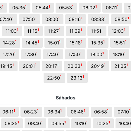
s.
1
1
1
1
1
1
6
05:35
05:44
05:53
06:02
06:11
0
1
1
1
1
1
1
07:40
07:50
08:00
08:16
08:33
08:50
1
1
1
1
1
1
11:03
11:15
11:27
11:39
11:51
12:03
1
1
1
1
1
1
14:28
14:45
15:01
15:18
15:35
15:51
1
1
1
1
1
1
17:20
17:30
17:40
17:50
18:00
18:10
1
1
1
1
1
1
19:45
20:01
20:17
20:33
20:49
21:05
1
1
22:50
23:13
Sábados
1
1
1
1
1
1
06:11
06:23
06:34
06:46
06:58
07:10
1
1
1
1
1
09:25
09:40
09:55
10:10
10:25
10:40