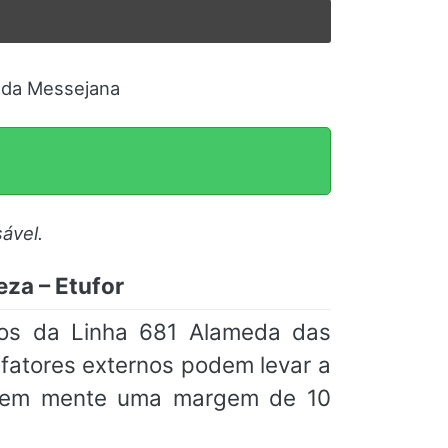
l da Messejana
ável.
eza – Etufor
ios da Linha 681 Alameda das
s fatores externos podem levar a
m em mente uma margem de 10