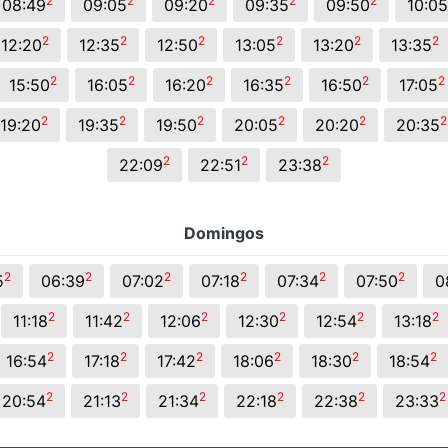
2
2
2
2
2
08:49
09:05
09:20
09:35
09:50
10:05
2
2
2
2
2
2
12:20
12:35
12:50
13:05
13:20
13:35
2
2
2
2
2
2
15:50
16:05
16:20
16:35
16:50
17:05
2
2
2
2
2
2
19:20
19:35
19:50
20:05
20:20
20:35
2
2
2
22:09
22:51
23:38
Domingos
2
2
2
2
2
2
5
06:39
07:02
07:18
07:34
07:50
0
2
2
2
2
2
2
11:18
11:42
12:06
12:30
12:54
13:18
2
2
2
2
2
2
16:54
17:18
17:42
18:06
18:30
18:54
2
2
2
2
2
2
20:54
21:13
21:34
22:18
22:38
23:33