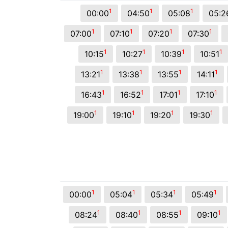
© 2026 Viva City Serviços Digitais Ltda. Todos os direitos reservado
1
1
1
00:00
04:50
05:08
05:2
1
1
1
1
07:00
07:10
07:20
07:30
1
1
1
1
10:15
10:27
10:39
10:51
1
1
1
1
13:21
13:38
13:55
14:11
1
1
1
1
16:43
16:52
17:01
17:10
1
1
1
1
19:00
19:10
19:20
19:30
1
1
1
1
00:00
05:04
05:34
05:49
1
1
1
1
08:24
08:40
08:55
09:10