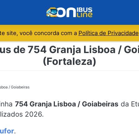
e site, você concorda com a
Política de Privacidade
us de 754 Granja Lisboa / Goi
(Fortaleza)
sboa / Goiabeiras
linha
754 Granja Lisboa / Goiabeiras
da Etu
alizados 2026.
ufor
.