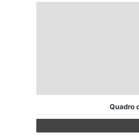
Espírito Santo
Paraná
Santa Catarina
Rio Grande do Sul
Centro-Oeste
Quadro d
Nordeste
Norte