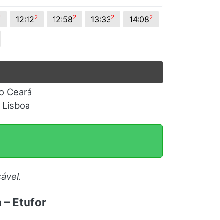
2
2
2
2
2
12:12
12:58
13:33
14:08
do Ceará
 Lisboa
ável.
 – Etufor