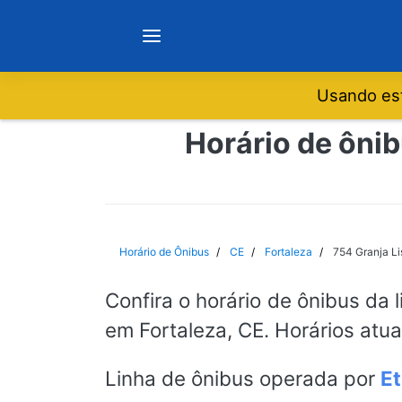
Usando est
Notícias
Horário de ônib
Sobre
Minas Gerais
Horário de Ônibus
CE
Fortaleza
754 Granja Li
São Paulo
Confira o horário de ônibus da 
em Fortaleza, CE. Horários atu
Rio de Janeiro
Linha de ônibus operada por
Et