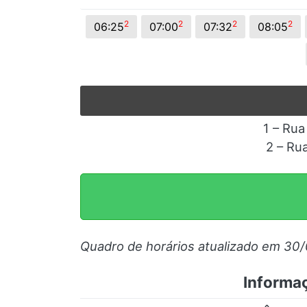
2
2
2
2
06:25
07:00
07:32
08:05
1 – Rua
2 – Ru
Quadro de horários atualizado em 30
Informaç