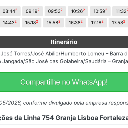
2
2
2
2
2
08:44
09:19
09:53
10:26
10:59
11:32
2
2
2
2
2
2
14:43
15:18
15:58
16:38
17:18
17:58
Itinerário
 José Torres/José Abílio/Humberto Lomeu – Barra 
a Jangada/São José das Goiabeira/Saudária – Granja
Compartilhe no WhatsApp!
/05/2026, conforme divulgado pela empresa respons
ões da Linha 754 Granja Lisboa Fortaleza