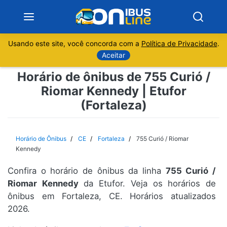
Usando este site, você concorda com a
Política de Privacidade
.
Notícias
Aceitar
Horário de ônibus de 755 Curió /
Sobre
Riomar Kennedy | Etufor
(Fortaleza)
Minas Gerais
São Paulo
Horário de Ônibus
CE
Fortaleza
755 Curió / Riomar
Kennedy
Rio de Janeiro
Confira o horário de ônibus da linha
755 Curió /
Riomar Kennedy
da Etufor. Veja os horários de
Espírito Santo
ônibus em Fortaleza, CE. Horários atualizados
2026.
Paraná