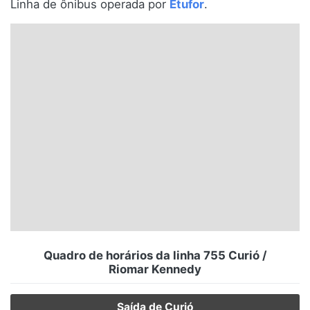
Linha de ônibus operada por
Etufor
.
Santa Catarina
Rio Grande do Sul
Centro-Oeste
Nordeste
Norte
© 2026 Viva City Serviços Digitais Ltda. Todos os direitos reservados.
Quadro de horários da linha 755 Curió /
Riomar Kennedy
Saída de Curió