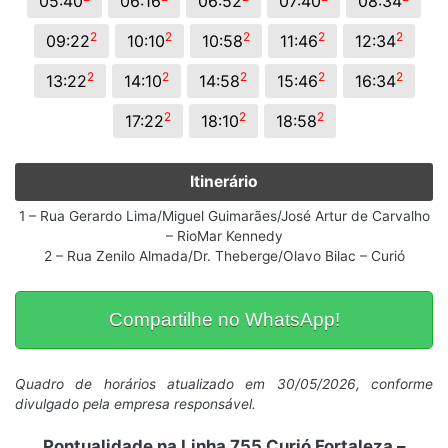
05:40
06:16
06:52
07:40
08:34
2
2
2
2
2
09:22
10:10
10:58
11:46
12:34
2
2
2
2
2
13:22
14:10
14:58
15:46
16:34
2
2
2
17:22
18:10
18:58
Itinerário
1 – Rua Gerardo Lima/Miguel Guimarães/José Artur de Carvalho
– RioMar Kennedy
2 – Rua Zenilo Almada/Dr. Theberge/Olavo Bilac – Curió
Compartilhe no WhatsApp!
Quadro de horários atualizado em 30/05/2026, conforme
divulgado pela empresa responsável.
Pontualidade na Linha 755 Curió Fortaleza –