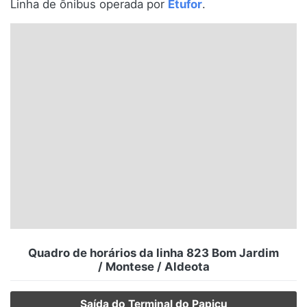
Linha de ônibus operada por
Etufor
.
Santa Catarina
Rio Grande do Sul
Centro-Oeste
Nordeste
Norte
© 2026 Viva City Serviços Digitais Ltda. Todos os direitos reservados.
Quadro de horários da linha 823 Bom Jardim
/ Montese / Aldeota
Saída do Terminal do Papicu