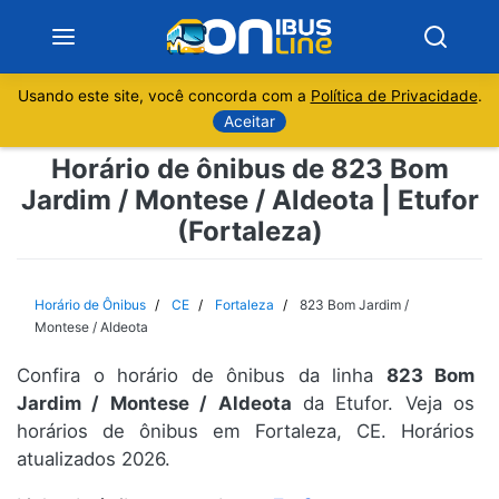
Usando este site, você concorda com a
Política de Privacidade
.
Notícias
Aceitar
Horário de ônibus de 823 Bom
Sobre
Jardim / Montese / Aldeota | Etufor
(Fortaleza)
Minas Gerais
São Paulo
Horário de Ônibus
CE
Fortaleza
823 Bom Jardim /
Montese / Aldeota
Rio de Janeiro
Confira o horário de ônibus da linha
823 Bom
Jardim / Montese / Aldeota
da Etufor. Veja os
Espírito Santo
horários de ônibus em Fortaleza, CE. Horários
atualizados 2026.
Paraná