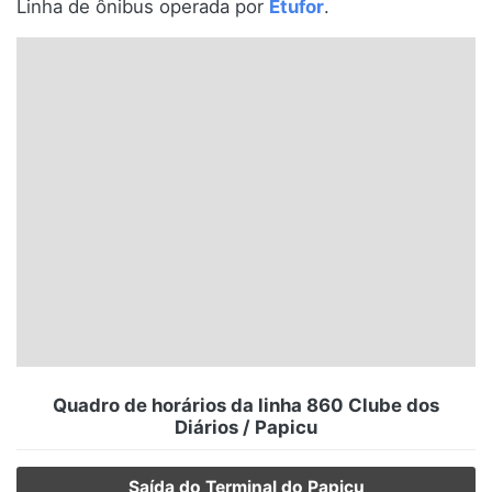
Linha de ônibus operada por
Etufor
.
Santa Catarina
Rio Grande do Sul
Centro-Oeste
Nordeste
Norte
© 2026 Viva City Serviços Digitais Ltda. Todos os direitos reservados.
Quadro de horários da linha 860 Clube dos
Diários / Papicu
Saída do Terminal do Papicu