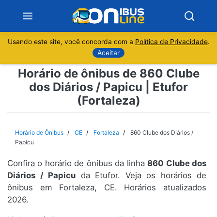
Usando este site, você concorda com a
Política de Privacidade
.
Notícias
Aceitar
Horário de ônibus de 860 Clube
Sobre
dos Diários / Papicu | Etufor
(Fortaleza)
Minas Gerais
São Paulo
Horário de Ônibus
CE
Fortaleza
860 Clube dos Diários /
Papicu
Rio de Janeiro
Confira o horário de ônibus da linha
860 Clube dos
Diários / Papicu
da Etufor. Veja os horários de
Espírito Santo
ônibus em Fortaleza, CE. Horários atualizados
2026.
Paraná