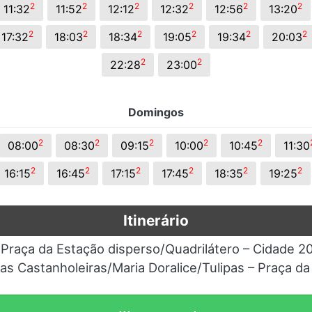
2
2
2
2
2
2
11:32
11:52
12:12
12:32
12:56
13:20
2
2
2
2
2
2
17:32
18:03
18:34
19:05
19:34
20:03
2
2
22:28
23:00
Domingos
2
2
2
2
2
08:00
08:30
09:15
10:00
10:45
11:30
2
2
2
2
2
2
16:15
16:45
17:15
17:45
18:35
19:25
Itinerário
 Praça da Estação disperso/Quadrilátero – Cidade 
das Castanholeiras/Maria Doralice/Tulipas – Praça d