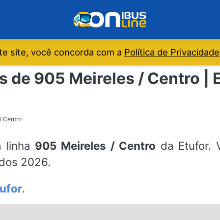
e site, você concorda com a
Política de Privacidade
s de 905 Meireles / Centro | E
/ Centro
a linha
905 Meireles / Centro
da Etufor. 
ados 2026.
ufor
.