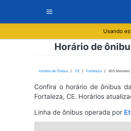
Usando est
Notícias
Horário de ônibu
Sobre
Horário de Ônibus
CE
Fortaleza
905 Meireles 
Minas Gerais
Confira o horário de ônibus d
Fortaleza, CE. Horários atualiz
São Paulo
Linha de ônibus operada por
Et
Rio de Janeiro