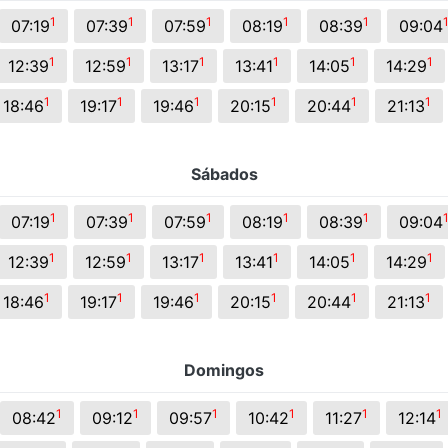
s.
1
1
1
1
1
07:19
07:39
07:59
08:19
08:39
09:04
1
1
1
1
1
1
12:39
12:59
13:17
13:41
14:05
14:29
1
1
1
1
1
1
18:46
19:17
19:46
20:15
20:44
21:13
Sábados
1
1
1
1
1
07:19
07:39
07:59
08:19
08:39
09:04
1
1
1
1
1
1
12:39
12:59
13:17
13:41
14:05
14:29
1
1
1
1
1
1
18:46
19:17
19:46
20:15
20:44
21:13
Domingos
1
1
1
1
1
1
08:42
09:12
09:57
10:42
11:27
12:14