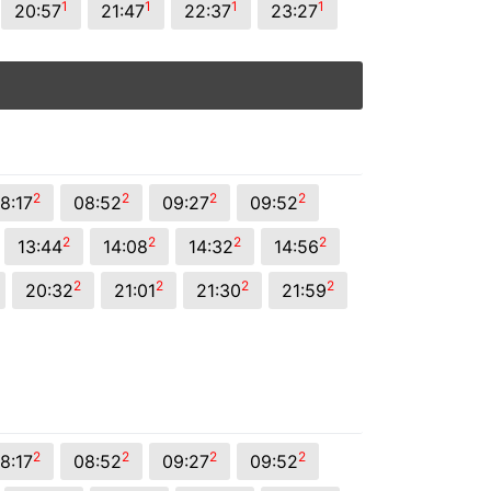
1
1
1
1
20:57
21:47
22:37
23:27
2
2
2
2
8:17
08:52
09:27
09:52
2
2
2
2
13:44
14:08
14:32
14:56
2
2
2
2
20:32
21:01
21:30
21:59
2
2
2
2
8:17
08:52
09:27
09:52