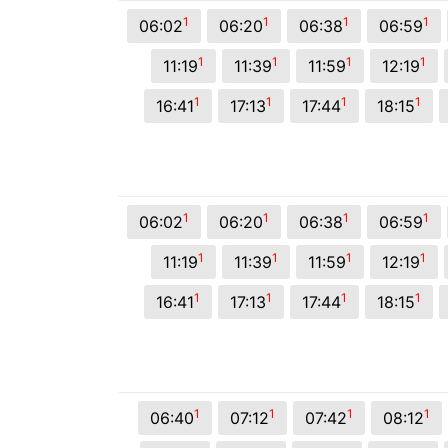
© 2026 Viva City Serviços Digitais Ltda. Todos os direitos reservado
1
1
1
1
06:02
06:20
06:38
06:59
1
1
1
1
11:19
11:39
11:59
12:19
1
1
1
1
16:41
17:13
17:44
18:15
1
1
1
1
06:02
06:20
06:38
06:59
1
1
1
1
11:19
11:39
11:59
12:19
1
1
1
1
16:41
17:13
17:44
18:15
1
1
1
1
06:40
07:12
07:42
08:12