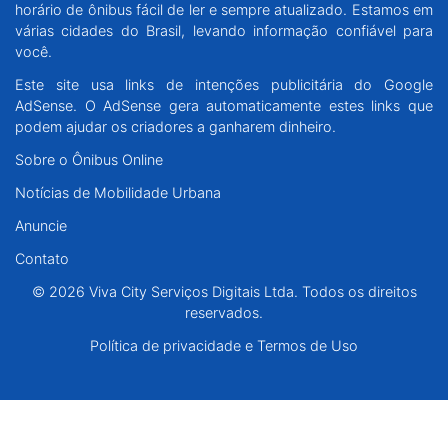
horário de ônibus fácil de ler e sempre atualizado. Estamos em
Santa Catarina
várias cidades do Brasil, levando informação confiável para
você.
Rio Grande do Sul
Este site usa links de intenções publicitária do Google
AdSense. O AdSense gera automaticamente estes links que
Centro-Oeste
podem ajudar os criadores a ganharem dinheiro.
Sobre o Ônibus Online
Nordeste
Notícias de Mobilidade Urbana
Anuncie
Norte
Contato
© 2026 Viva City Serviços Digitais Ltda. Todos os direitos reservados.
© 2026 Viva City Serviços Digitais Ltda. Todos os direitos
reservados.
Política de privacidade e Termos de Uso