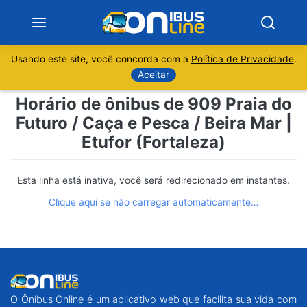
Usando este site, você concorda com a
Política de Privacidade
.
Notícias
Aceitar
Horário de ônibus de 909 Praia do
Sobre
Futuro / Caça e Pesca / Beira Mar |
Etufor (Fortaleza)
Minas Gerais
São Paulo
Esta linha está inativa, você será redirecionado em instantes.
Clique aqui se não carregar automaticamente…
Rio de Janeiro
Espírito Santo
Paraná
O Ônibus Online é um aplicativo web que facilita sua vida com