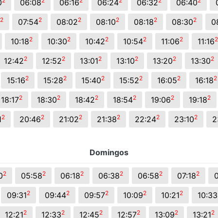
2
2
2
2
2
2
0
06:08
06:16
06:24
06:32
06:40
2
2
2
2
2
2
07:54
08:02
08:10
08:18
08:30
0
2
2
2
2
2
2
10:18
10:30
10:42
10:54
11:06
11:16
2
2
2
2
2
2
12:42
12:52
13:01
13:10
13:20
13:30
2
2
2
2
2
2
15:16
15:28
15:40
15:52
16:05
16:18
2
2
2
2
2
2
18:17
18:30
18:42
18:54
19:06
19:18
2
2
2
2
2
2
1
20:46
21:02
21:38
22:24
23:10
2
Domingos
2
2
2
2
2
2
0
05:58
06:18
06:38
06:58
07:18
0
2
2
2
2
2
09:31
09:44
09:57
10:09
10:21
10:33
2
2
2
2
2
2
12:21
12:33
12:45
12:57
13:09
13:21