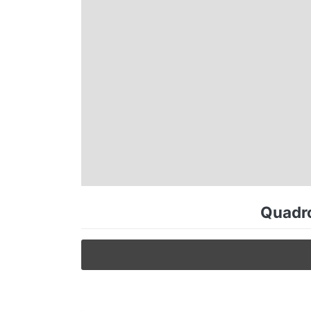
Espírito Santo
Paraná
Santa Catarina
Rio Grande do Sul
Centro-Oeste
Quadro
Nordeste
Norte