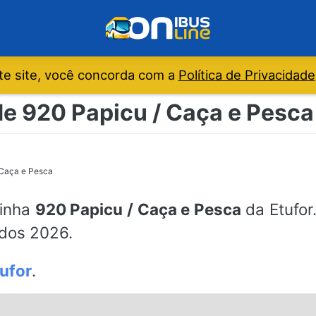
e site, você concorda com a
Política de Privacidade
e 920 Papicu / Caça e Pesca 
 Caça e Pesca
linha
920 Papicu / Caça e Pesca
da Etufor
ados 2026.
ufor
.