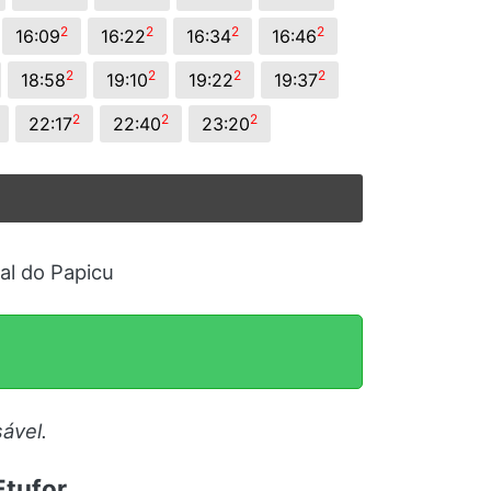
2
2
2
2
16:09
16:22
16:34
16:46
2
2
2
2
18:58
19:10
19:22
19:37
2
2
2
22:17
22:40
23:20
al do Papicu
ável.
Etufor