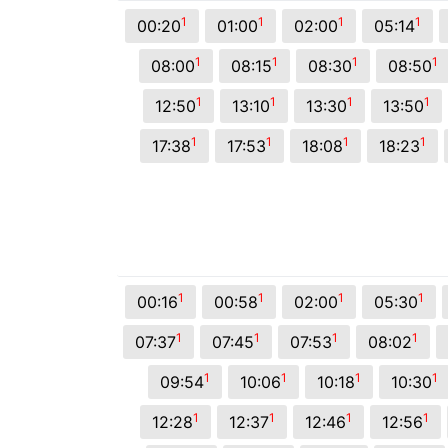
© 2026 Viva City Serviços Digitais Ltda. Todos os direitos reservado
1
1
1
1
00:20
01:00
02:00
05:14
1
1
1
1
08:00
08:15
08:30
08:50
1
1
1
1
12:50
13:10
13:30
13:50
1
1
1
1
17:38
17:53
18:08
18:23
1
1
1
1
00:16
00:58
02:00
05:30
1
1
1
1
07:37
07:45
07:53
08:02
1
1
1
1
09:54
10:06
10:18
10:30
1
1
1
1
12:28
12:37
12:46
12:56