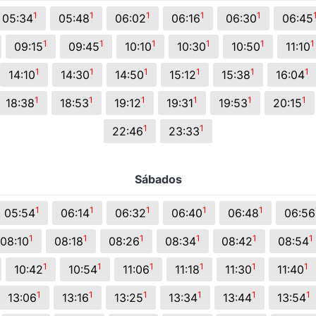
s.
1
1
1
1
1
05:34
05:48
06:02
06:16
06:30
06:45
1
1
1
1
1
1
09:15
09:45
10:10
10:30
10:50
11:10
1
1
1
1
1
1
14:10
14:30
14:50
15:12
15:38
16:04
1
1
1
1
1
1
18:38
18:53
19:12
19:31
19:53
20:15
1
1
22:46
23:33
Sábados
1
1
1
1
1
05:54
06:14
06:32
06:40
06:48
06:56
1
1
1
1
1
1
08:10
08:18
08:26
08:34
08:42
08:54
1
1
1
1
1
1
10:42
10:54
11:06
11:18
11:30
11:40
1
1
1
1
1
1
13:06
13:16
13:25
13:34
13:44
13:54