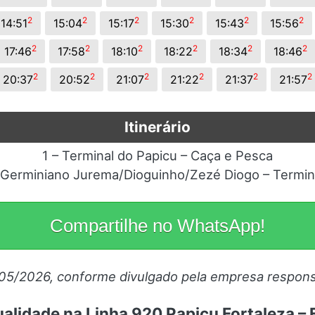
2
2
2
2
2
2
14:51
15:04
15:17
15:30
15:43
15:56
2
2
2
2
2
2
17:46
17:58
18:10
18:22
18:34
18:46
2
2
2
2
2
2
20:37
20:52
21:07
21:22
21:37
21:57
Itinerário
1 – Terminal do Papicu – Caça e Pesca
. Germiniano Jurema/Dioguinho/Zezé Diogo – Termin
Compartilhe no WhatsApp!
/05/2026, conforme divulgado pela empresa respons
alidade na Linha 920 Papicu Fortaleza – 