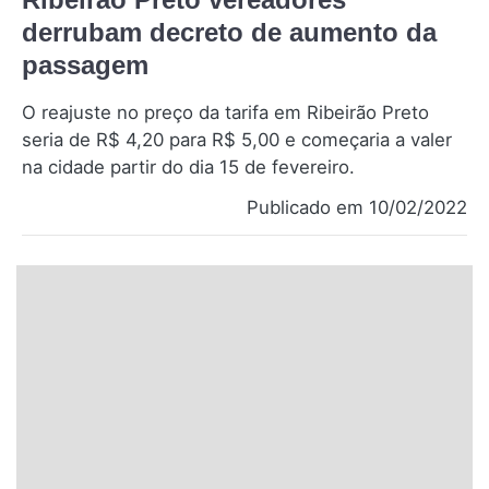
Santa Catarina
derrubam decreto de aumento da
passagem
Rio Grande do Sul
O reajuste no preço da tarifa em Ribeirão Preto
Centro-Oeste
seria de R$ 4,20 para R$ 5,00 e começaria a valer
na cidade partir do dia 15 de fevereiro.
Nordeste
Publicado em 10/02/2022
Norte
© 2026 Viva City Serviços Digitais Ltda. Todos os direitos reservados.