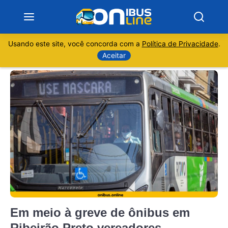
Usando este site, você concorda com a
Política de Privacidade
.
Notícias
Aceitar
Sobre
Minas Gerais
São Paulo
Rio de Janeiro
Espírito Santo
Em meio à greve de ônibus em
Paraná
Ribeirão Preto vereadores