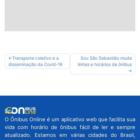
Navegação
Transporte coletivo e a
Sou São Sebastião muda
disseminação da Covid-19
linhas e horários de ônibus
de
Post
O Ônibus Online é um aplicativo web que facilita sua
vida com horário de ônibus fácil de ler e sempre
atualizado. Estamos em várias cidades do Brasil,