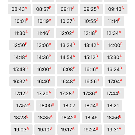
A
B
A
B
A
08:43
08:57
09:11
09:25
09:43
B
A
B
A
B
10:01
10:19
10:37
10:55
11:14
A
B
A
B
A
11:30
11:46
12:02
12:18
12:34
B
A
B
A
B
12:50
13:06
13:24
13:42
14:00
A
B
A
B
A
14:18
14:36
14:54
15:12
15:30
B
A
B
A
B
15:48
16:00
16:08
16:16
16:24
A
B
A
B
A
16:32
16:40
16:48
16:56
17:04
B
A
B
A
B
17:12
17:20
17:28
17:36
17:44
A
B
B
17:52
18:00
18:07
18:14
18:21
B
A
B
B
18:28
18:35
18:42
18:49
18:56
A
B
A
B
A
19:03
19:10
19:17
19:24
19:31