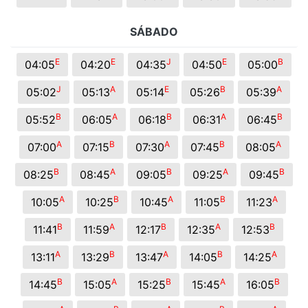
SÁBADO
E
E
J
E
B
04:05
04:20
04:35
04:50
05:00
J
A
E
B
A
05:02
05:13
05:14
05:26
05:39
B
A
B
A
B
05:52
06:05
06:18
06:31
06:45
A
B
A
B
A
07:00
07:15
07:30
07:45
08:05
B
A
B
A
B
08:25
08:45
09:05
09:25
09:45
A
B
A
B
A
10:05
10:25
10:45
11:05
11:23
B
A
B
A
B
11:41
11:59
12:17
12:35
12:53
A
B
A
B
A
13:11
13:29
13:47
14:05
14:25
B
A
B
A
B
14:45
15:05
15:25
15:45
16:05