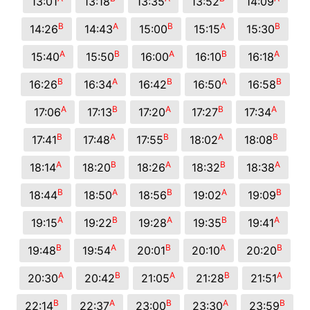
13:01
13:18
13:35
13:52
14:09
B
A
B
A
B
14:26
14:43
15:00
15:15
15:30
A
B
A
B
A
15:40
15:50
16:00
16:10
16:18
B
A
B
A
B
16:26
16:34
16:42
16:50
16:58
A
B
A
B
A
17:06
17:13
17:20
17:27
17:34
B
A
B
A
B
17:41
17:48
17:55
18:02
18:08
A
B
A
B
A
18:14
18:20
18:26
18:32
18:38
B
A
B
A
B
18:44
18:50
18:56
19:02
19:09
A
B
A
B
A
19:15
19:22
19:28
19:35
19:41
B
A
B
A
B
19:48
19:54
20:01
20:10
20:20
A
B
A
B
A
20:30
20:42
21:05
21:28
21:51
B
A
B
A
B
22:14
22:37
23:00
23:30
23:59