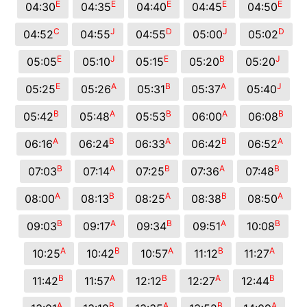
E
E
E
E
E
04:30
04:35
04:40
04:45
04:50
C
J
D
J
D
04:52
04:55
04:55
05:00
05:02
E
J
E
B
J
05:05
05:10
05:15
05:20
05:20
E
A
B
A
J
05:25
05:26
05:31
05:37
05:40
B
A
B
A
B
05:42
05:48
05:53
06:00
06:08
A
B
A
B
A
06:16
06:24
06:33
06:42
06:52
B
A
B
A
B
07:03
07:14
07:25
07:36
07:48
A
B
A
B
A
08:00
08:13
08:25
08:38
08:50
B
A
B
A
B
09:03
09:17
09:34
09:51
10:08
A
B
A
B
A
10:25
10:42
10:57
11:12
11:27
B
A
B
A
B
11:42
11:57
12:12
12:27
12:44
A
B
A
B
A