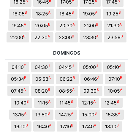
A
B
A
B
A
16:25
16:45
17:05
17:25
17:45
B
A
B
A
B
18:05
18:25
18:45
19:05
19:25
A
B
A
B
A
19:45
20:05
20:30
21:00
21:30
B
A
B
A
B
22:00
22:30
23:00
23:30
23:59
DOMINGOS
E
J
J
J
A
04:10
04:30
04:45
05:00
05:10
B
A
B
A
B
05:34
05:58
06:22
06:46
07:10
A
B
A
B
A
07:45
08:20
08:55
09:30
10:05
B
A
B
A
B
10:40
11:15
11:45
12:15
12:45
A
B
A
B
A
13:15
13:50
14:25
15:00
15:35
B
A
B
A
B
16:10
16:40
17:10
17:40
18:10