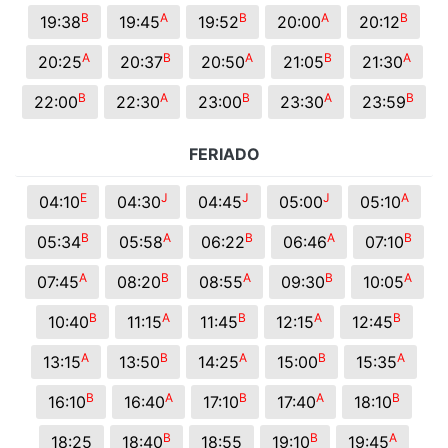
B
A
B
A
B
19:38
19:45
19:52
20:00
20:12
A
B
A
B
A
20:25
20:37
20:50
21:05
21:30
B
A
B
A
B
22:00
22:30
23:00
23:30
23:59
FERIADO
E
J
J
J
A
04:10
04:30
04:45
05:00
05:10
B
A
B
A
B
05:34
05:58
06:22
06:46
07:10
A
B
A
B
A
07:45
08:20
08:55
09:30
10:05
B
A
B
A
B
10:40
11:15
11:45
12:15
12:45
A
B
A
B
A
13:15
13:50
14:25
15:00
15:35
B
A
B
A
B
16:10
16:40
17:10
17:40
18:10
B
B
A
18:25
18:40
18:55
19:10
19:45