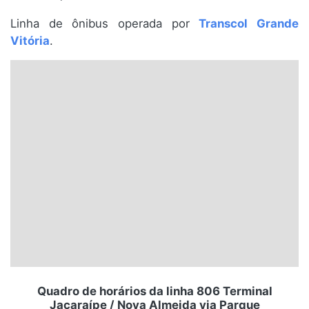
Santa Catarina
Linha de ônibus operada por
Transcol Grande
Vitória
.
Rio Grande do Sul
Centro-Oeste
Nordeste
Norte
© 2026 Viva City Serviços Digitais Ltda. Todos os direitos reservados.
Quadro de horários da linha 806 Terminal
Jacaraípe / Nova Almeida via Parque