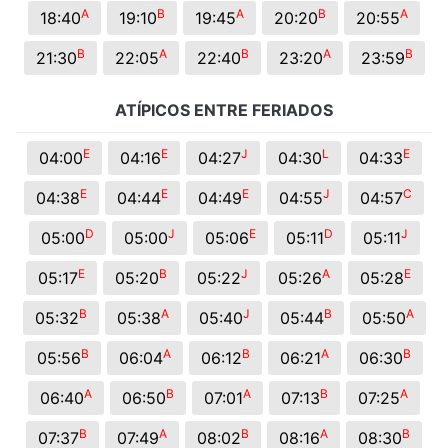
A
B
A
B
A
18:40
19:10
19:45
20:20
20:55
B
A
B
A
B
21:30
22:05
22:40
23:20
23:59
ATÍPICOS ENTRE FERIADOS
E
E
J
L
E
04:00
04:16
04:27
04:30
04:33
E
E
E
J
C
04:38
04:44
04:49
04:55
04:57
D
J
E
D
J
05:00
05:00
05:06
05:11
05:11
E
B
J
A
E
05:17
05:20
05:22
05:26
05:28
B
A
J
B
A
05:32
05:38
05:40
05:44
05:50
B
A
B
A
B
05:56
06:04
06:12
06:21
06:30
A
B
A
B
A
06:40
06:50
07:01
07:13
07:25
B
A
B
A
B
07:37
07:49
08:02
08:16
08:30