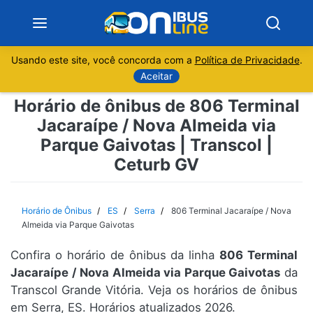
Usando este site, você concorda com a
Política de Privacidade
.
Notícias
Aceitar
Horário de ônibus de 806 Terminal
Sobre
Jacaraípe / Nova Almeida via
Parque Gaivotas | Transcol |
Minas Gerais
Ceturb GV
São Paulo
Horário de Ônibus
ES
Serra
806 Terminal Jacaraípe / Nova
Rio de Janeiro
Almeida via Parque Gaivotas
Espírito Santo
Confira o horário de ônibus da linha
806 Terminal
Jacaraípe / Nova Almeida via Parque Gaivotas
da
Transcol Grande Vitória. Veja os horários de ônibus
Paraná
em Serra, ES. Horários atualizados 2026.