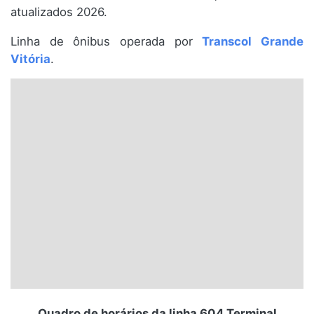
atualizados 2026.
Santa Catarina
Linha de ônibus operada por
Transcol Grande
Rio Grande do Sul
Vitória
.
Centro-Oeste
Nordeste
Norte
© 2026 Viva City Serviços Digitais Ltda. Todos os direitos reservados.
Quadro de horários da linha 604 Terminal