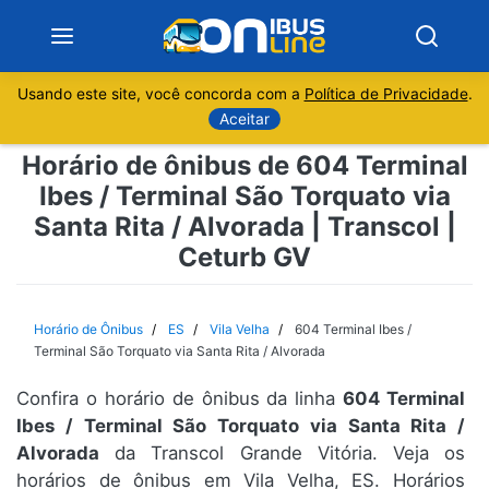
Usando este site, você concorda com a
Política de Privacidade
.
Notícias
Aceitar
Horário de ônibus de 604 Terminal
Sobre
Ibes / Terminal São Torquato via
Santa Rita / Alvorada | Transcol |
Minas Gerais
Ceturb GV
São Paulo
Horário de Ônibus
ES
Vila Velha
604 Terminal Ibes /
Rio de Janeiro
Terminal São Torquato via Santa Rita / Alvorada
Espírito Santo
Confira o horário de ônibus da linha
604 Terminal
Ibes / Terminal São Torquato via Santa Rita /
Alvorada
da Transcol Grande Vitória. Veja os
Paraná
horários de ônibus em Vila Velha, ES. Horários