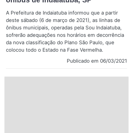
Santa Catarina
A Prefeitura de Indaiatuba informou que a partir
deste sábado (6 de março de 2021), as linhas de
Rio Grande do Sul
ônibus municipais, operadas pela Sou Indaiatuba,
sofrerão adequações nos horários em decorrência
Centro-Oeste
da nova classificação do Plano São Paulo, que
colocou todo o Estado na Fase Vermelha.
Nordeste
Publicado em 06/03/2021
Norte
© 2026 Viva City Serviços Digitais Ltda. Todos os direitos reservados.