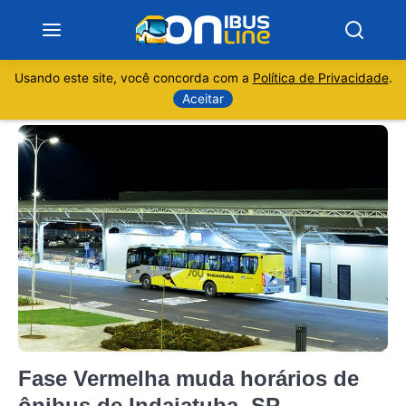
Usando este site, você concorda com a
Política de Privacidade
.
Notícias
Aceitar
Sobre
Minas Gerais
São Paulo
Rio de Janeiro
Espírito Santo
Fase Vermelha muda horários de
Paraná
ônibus de Indaiatuba, SP