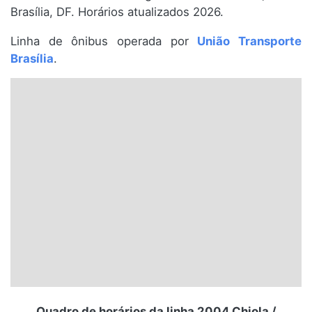
Brasília, DF. Horários atualizados 2026.
Santa Catarina
Linha de ônibus operada por
União Transporte
Rio Grande do Sul
Brasília
.
Centro-Oeste
Nordeste
Norte
© 2026 Viva City Serviços Digitais Ltda. Todos os direitos reservados.
Quadro de horários da linha 2004 Chiola /