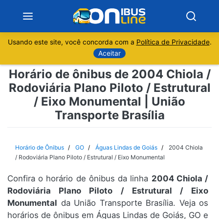
Usando este site, você concorda com a
Política de Privacidade
.
Notícias
Aceitar
Horário de ônibus de 2004 Chiola /
Sobre
Rodoviária Plano Piloto / Estrutural
/ Eixo Monumental | União
Minas Gerais
Transporte Brasília
São Paulo
Horário de Ônibus
GO
Águas Lindas de Goiás
2004 Chiola
Rio de Janeiro
/ Rodoviária Plano Piloto / Estrutural / Eixo Monumental
Espírito Santo
Confira o horário de ônibus da linha
2004 Chiola /
Rodoviária Plano Piloto / Estrutural / Eixo
Monumental
da União Transporte Brasília. Veja os
Paraná
horários de ônibus em Águas Lindas de Goiás, GO e