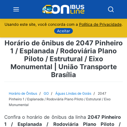
Usando este site, você concorda com a
Política de Privacidade
.
Notícias
Aceitar
Horário de ônibus de 2047 Pinheiro
Sobre
1 / Esplanada / Rodoviária Plano
Piloto / Estrutural / Eixo
Minas Gerais
Monumental | União Transporte
Brasília
São Paulo
Rio de Janeiro
Horário de Ônibus
GO
Águas Lindas de Goiás
2047
Pinheiro 1 / Esplanada / Rodoviária Plano Piloto / Estrutural / Eixo
Espírito Santo
Monumental
Confira o horário de ônibus da linha
2047 Pinheiro
Paraná
1 / Esplanada / Rodoviária Plano Piloto /