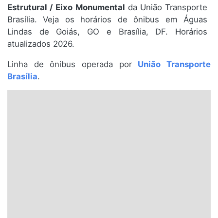
Estrutural / Eixo Monumental
da União Transporte
Santa Catarina
Brasília. Veja os horários de ônibus em Águas
Lindas de Goiás, GO e Brasília, DF. Horários
Rio Grande do Sul
atualizados 2026.
Centro-Oeste
Linha de ônibus operada por
União Transporte
Brasília
.
Nordeste
Norte
© 2026 Viva City Serviços Digitais Ltda. Todos os direitos reservados.