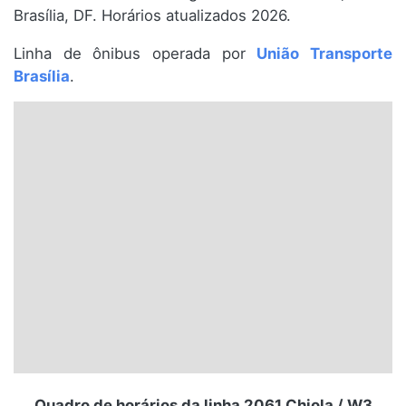
Brasília, DF. Horários atualizados 2026.
Santa Catarina
Linha de ônibus operada por
União Transporte
Rio Grande do Sul
Brasília
.
Centro-Oeste
Nordeste
Norte
© 2026 Viva City Serviços Digitais Ltda. Todos os direitos reservados.
Quadro de horários da linha 2061 Chiola / W3