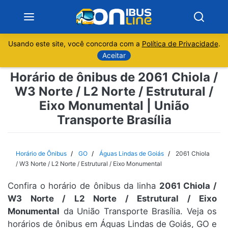
Usando este site, você concorda com a
Política de Privacidade
.
Notícias
Aceitar
Horário de ônibus de 2061 Chiola /
Sobre
W3 Norte / L2 Norte / Estrutural /
Eixo Monumental | União
Minas Gerais
Transporte Brasília
São Paulo
Horário de Ônibus
GO
Águas Lindas de Goiás
2061 Chiola
Rio de Janeiro
/ W3 Norte / L2 Norte / Estrutural / Eixo Monumental
Espírito Santo
Confira o horário de ônibus da linha
2061 Chiola /
W3 Norte / L2 Norte / Estrutural / Eixo
Monumental
da União Transporte Brasília. Veja os
Paraná
horários de ônibus em Águas Lindas de Goiás, GO e