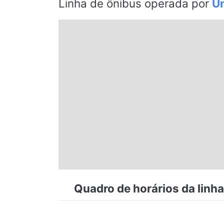
Linha de ônibus operada por
Un
Espírito Santo
Paraná
Santa Catarina
Rio Grande do Sul
Centro-Oeste
Nordeste
Quadro de horários da linha
Norte