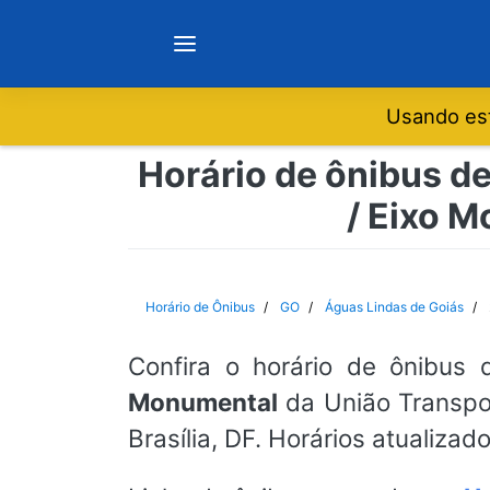
Usando est
Notícias
Horário de ônibus de
/ Eixo M
Sobre
Minas Gerais
Horário de Ônibus
GO
Águas Lindas de Goiás
São Paulo
Confira o horário de ônibus 
Monumental
da União Transpor
Rio de Janeiro
Brasília, DF. Horários atualizad