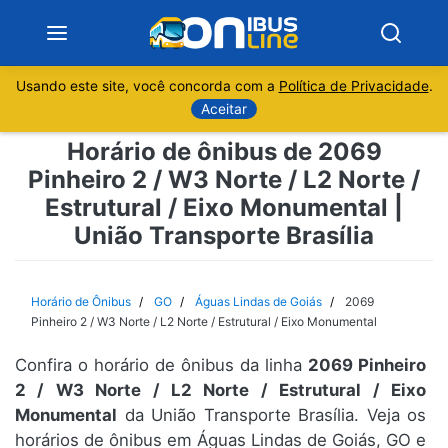
Usando este site, você concorda com a
Política de Privacidade
.
Notícias
Aceitar
Horário de ônibus de 2069
Sobre
Pinheiro 2 / W3 Norte / L2 Norte /
Estrutural / Eixo Monumental |
Minas Gerais
União Transporte Brasília
São Paulo
Horário de Ônibus
GO
Águas Lindas de Goiás
2069
Rio de Janeiro
Pinheiro 2 / W3 Norte / L2 Norte / Estrutural / Eixo Monumental
Espírito Santo
Confira o horário de ônibus da linha
2069 Pinheiro
2 / W3 Norte / L2 Norte / Estrutural / Eixo
Monumental
da União Transporte Brasília. Veja os
Paraná
horários de ônibus em Águas Lindas de Goiás, GO e