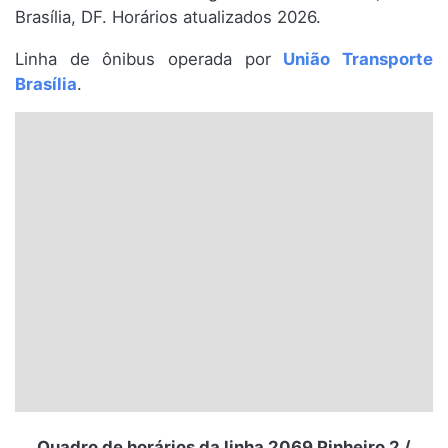
Brasília, DF. Horários atualizados 2026.
Santa Catarina
Linha de ônibus operada por
União Transporte
Rio Grande do Sul
Brasília
.
Centro-Oeste
Nordeste
Norte
© 2026 Viva City Serviços Digitais Ltda. Todos os direitos reservados.
Quadro de horários da linha 2069 Pinheiro 2 /