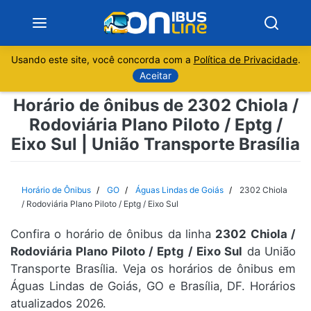
Usando este site, você concorda com a
Política de Privacidade
.
Notícias
Aceitar
Horário de ônibus de 2302 Chiola /
Sobre
Rodoviária Plano Piloto / Eptg /
Eixo Sul | União Transporte Brasília
Minas Gerais
São Paulo
Horário de Ônibus
GO
Águas Lindas de Goiás
2302 Chiola
/ Rodoviária Plano Piloto / Eptg / Eixo Sul
Rio de Janeiro
Confira o horário de ônibus da linha
2302 Chiola /
Rodoviária Plano Piloto / Eptg / Eixo Sul
da União
Espírito Santo
Transporte Brasília. Veja os horários de ônibus em
Águas Lindas de Goiás, GO e Brasília, DF. Horários
Paraná
atualizados 2026.