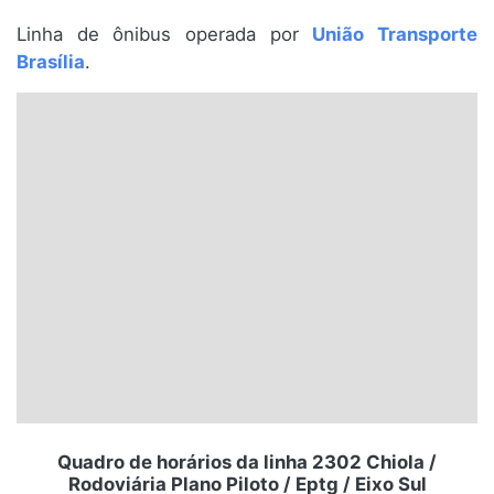
Santa Catarina
Linha de ônibus operada por
União Transporte
Brasília
.
Rio Grande do Sul
Centro-Oeste
Nordeste
Norte
© 2026 Viva City Serviços Digitais Ltda. Todos os direitos reservados.
Quadro de horários da linha 2302 Chiola /
Rodoviária Plano Piloto / Eptg / Eixo Sul