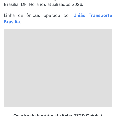
Brasília, DF. Horários atualizados 2026.
Santa Catarina
Linha de ônibus operada por
União Transporte
Rio Grande do Sul
Brasília
.
Centro-Oeste
Nordeste
Norte
© 2026 Viva City Serviços Digitais Ltda. Todos os direitos reservados.
Quadro de horários da linha 2320 Chiola /