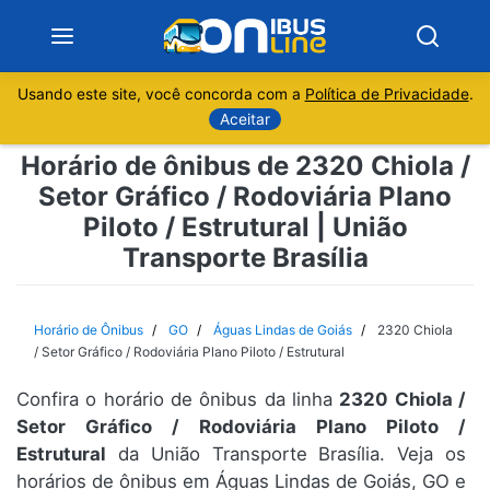
Usando este site, você concorda com a
Política de Privacidade
.
Notícias
Aceitar
Horário de ônibus de 2320 Chiola /
Sobre
Setor Gráfico / Rodoviária Plano
Piloto / Estrutural | União
Minas Gerais
Transporte Brasília
São Paulo
Horário de Ônibus
GO
Águas Lindas de Goiás
2320 Chiola
Rio de Janeiro
/ Setor Gráfico / Rodoviária Plano Piloto / Estrutural
Espírito Santo
Confira o horário de ônibus da linha
2320 Chiola /
Setor Gráfico / Rodoviária Plano Piloto /
Estrutural
da União Transporte Brasília. Veja os
Paraná
horários de ônibus em Águas Lindas de Goiás, GO e