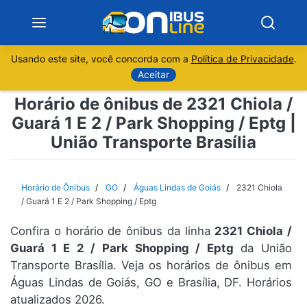
Usando este site, você concorda com a
Política de Privacidade
.
Notícias
Aceitar
Horário de ônibus de 2321 Chiola /
Sobre
Guará 1 E 2 / Park Shopping / Eptg |
União Transporte Brasília
Minas Gerais
São Paulo
Horário de Ônibus
GO
Águas Lindas de Goiás
2321 Chiola
/ Guará 1 E 2 / Park Shopping / Eptg
Rio de Janeiro
Confira o horário de ônibus da linha
2321 Chiola /
Guará 1 E 2 / Park Shopping / Eptg
da União
Espírito Santo
Transporte Brasília. Veja os horários de ônibus em
Águas Lindas de Goiás, GO e Brasília, DF. Horários
Paraná
atualizados 2026.