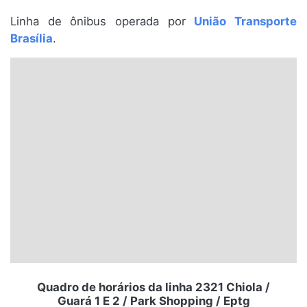
Santa Catarina
Linha de ônibus operada por
União Transporte
Brasília
.
Rio Grande do Sul
Centro-Oeste
Nordeste
Norte
© 2026 Viva City Serviços Digitais Ltda. Todos os direitos reservados.
Quadro de horários da linha 2321 Chiola /
Guará 1 E 2 / Park Shopping / Eptg