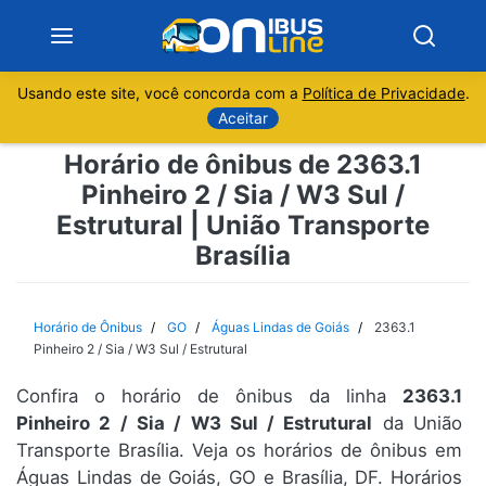
Usando este site, você concorda com a
Política de Privacidade
.
Notícias
Aceitar
Horário de ônibus de 2363.1
Sobre
Pinheiro 2 / Sia / W3 Sul /
Estrutural | União Transporte
Minas Gerais
Brasília
São Paulo
Horário de Ônibus
GO
Águas Lindas de Goiás
2363.1
Rio de Janeiro
Pinheiro 2 / Sia / W3 Sul / Estrutural
Espírito Santo
Confira o horário de ônibus da linha
2363.1
Pinheiro 2 / Sia / W3 Sul / Estrutural
da União
Transporte Brasília. Veja os horários de ônibus em
Paraná
Águas Lindas de Goiás, GO e Brasília, DF. Horários