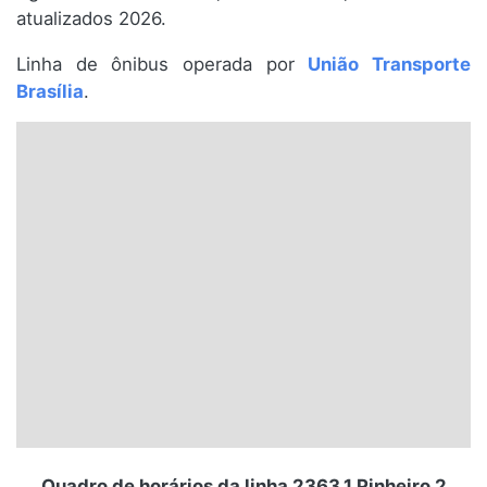
atualizados 2026.
Santa Catarina
Linha de ônibus operada por
União Transporte
Rio Grande do Sul
Brasília
.
Centro-Oeste
Nordeste
Norte
© 2026 Viva City Serviços Digitais Ltda. Todos os direitos reservados.
Quadro de horários da linha 2363.1 Pinheiro 2