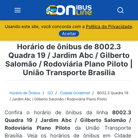
Usando este site, você concorda com a
Política de Privacidade
.
Notícias
Aceitar
Horário de ônibus de 8002.3
Sobre
Quadra 19 / Jardim Abc / Gilberto
Salomão / Rodoviária Plano Piloto |
Minas Gerais
União Transporte Brasília
São Paulo
Horário de Ônibus
GO
Cidade Ocidental
8002.3 Quadra 19
Rio de Janeiro
/ Jardim Abc / Gilberto Salomão / Rodoviária Plano Piloto
Espírito Santo
Confira o horário de ônibus da linha
8002.3
Quadra 19 / Jardim Abc / Gilberto Salomão /
Rodoviária Plano Piloto
da União Transporte
Paraná
Brasília. Veja os horários de ônibus em Cidade