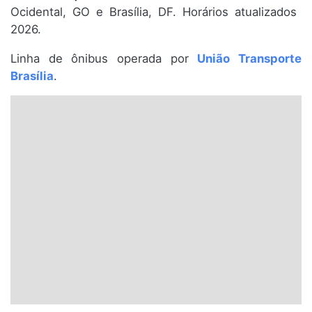
Ocidental, GO e Brasília, DF. Horários atualizados
Santa Catarina
2026.
Rio Grande do Sul
Linha de ônibus operada por
União Transporte
Brasília
.
Centro-Oeste
Nordeste
Norte
© 2026 Viva City Serviços Digitais Ltda. Todos os direitos reservados.