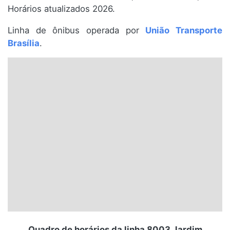
Horários atualizados 2026.
Santa Catarina
Linha de ônibus operada por
União Transporte
Rio Grande do Sul
Brasília
.
Centro-Oeste
Nordeste
Norte
© 2026 Viva City Serviços Digitais Ltda. Todos os direitos reservados.
Quadro de horários da linha 8003 Jardim