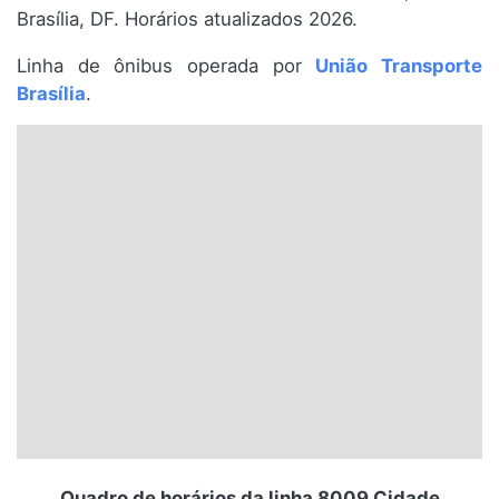
Brasília, DF. Horários atualizados 2026.
Santa Catarina
Linha de ônibus operada por
União Transporte
Rio Grande do Sul
Brasília
.
Centro-Oeste
Nordeste
Norte
© 2026 Viva City Serviços Digitais Ltda. Todos os direitos reservados.
Quadro de horários da linha 8009 Cidade