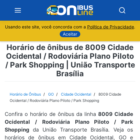
Usando este site, você concorda com a
Política de Privacidade
.
Notícias
Aceitar
Horário de ônibus de 8009 Cidade
Sobre
Ocidental / Rodoviária Plano Piloto
/ Park Shopping | União Transporte
Minas Gerais
Brasília
São Paulo
Horário de Ônibus
GO
Cidade Ocidental
8009 Cidade
Rio de Janeiro
Ocidental / Rodoviária Plano Piloto / Park Shopping
Espírito Santo
Confira o horário de ônibus da linha
8009 Cidade
Ocidental / Rodoviária Plano Piloto / Park
Shopping
da União Transporte Brasília. Veja os
Paraná
horários de ônibus em Cidade Ocidental, GO e