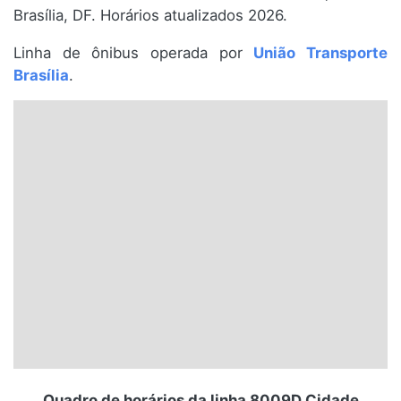
Brasília, DF. Horários atualizados 2026.
Santa Catarina
Linha de ônibus operada por
União Transporte
Rio Grande do Sul
Brasília
.
Centro-Oeste
Nordeste
Norte
© 2026 Viva City Serviços Digitais Ltda. Todos os direitos reservados.
Quadro de horários da linha 8009D Cidade