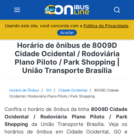
Usando este site, você concorda com a
Política de Privacidade
.
Notícias
Aceitar
Horário de ônibus de 8009D
Sobre
Cidade Ocidental / Rodoviária
Plano Piloto / Park Shopping |
Minas Gerais
União Transporte Brasília
São Paulo
Horário de Ônibus
GO
Cidade Ocidental
8009D Cidade
Rio de Janeiro
Ocidental / Rodoviária Plano Piloto / Park Shopping
Espírito Santo
Confira o horário de ônibus da linha
8009D Cidade
Ocidental / Rodoviária Plano Piloto / Park
Shopping
da União Transporte Brasília. Veja os
Paraná
horários de ônibus em Cidade Ocidental, GO e