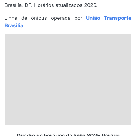
Brasília, DF. Horários atualizados 2026.
Santa Catarina
Linha de ônibus operada por
União Transporte
Rio Grande do Sul
Brasília
.
Centro-Oeste
Nordeste
Norte
© 2026 Viva City Serviços Digitais Ltda. Todos os direitos reservados.
Quadro de horários da linha 8025 Parque