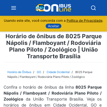
Usando este site, você concorda com a
Política de Privacidade
.
Notícias
Aceitar
Horário de ônibus de 8025 Parque
Sobre
Nápolis / Flamboyant / Rodoviária
Plano Piloto / Zoológico | União
Minas Gerais
Transporte Brasília
São Paulo
Horário de Ônibus
GO
Cidade Ocidental
8025 Parque
Rio de Janeiro
Nápolis / Flamboyant / Rodoviária Plano Piloto / Zoológico
Espírito Santo
Confira o horário de ônibus da linha
8025 Parque
Nápolis / Flamboyant / Rodoviária Plano Piloto /
Zoológico
da União Transporte Brasília. Veja os
Paraná
horários de ônibus em Cidade Ocidental, GO e